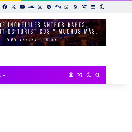
Facebook
X
YouTube
SoundCloud
Instagram
Spotify
Mixcloud
WhatsApp
RSS
Noticias aleatorias
Sidebar
Switch skin
Iniciar sesión
Noticias aleatorias
Switch skin
Buscar por:
E