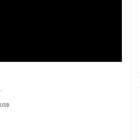
j
.
 USB