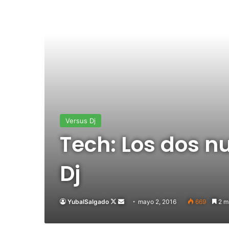
Versus Dj
Tech: Los dos n
Dj
YubalSalgado
Follow
Send
mayo 2, 2016
669
2 mi
on
an
X
email