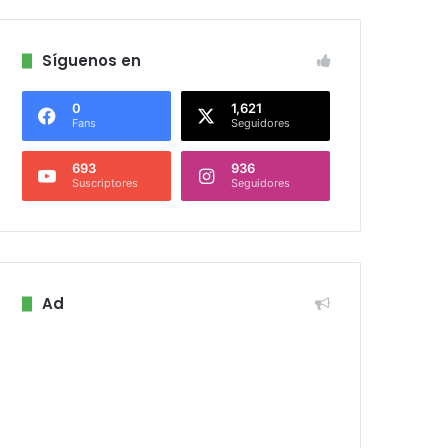
Síguenos en
0
1,621
Fans
Seguidores
693
936
Suscriptores
Seguidores
Ad