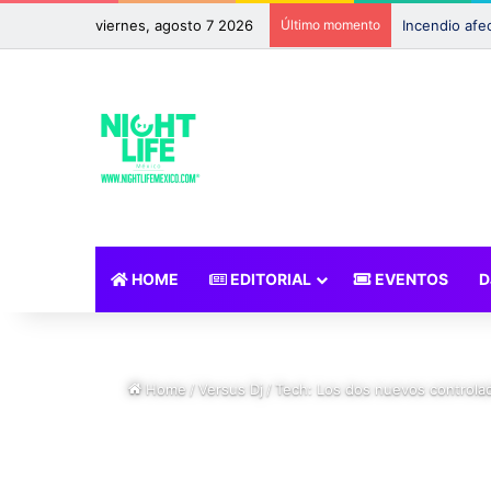
viernes, agosto 7 2026
Último momento
HOME
EDITORIAL
EVENTOS
D
Home
/
Versus Dj
/
Tech: Los dos nuevos controla