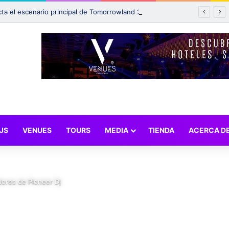
Incendio afecta el escenario principal de Tomorrowland 2025: ¿Qué pasará con el festival?
JS
VENUES
TOURS
MEDIA
TIENDA
ACERCA D
dores de Pioneer Dj