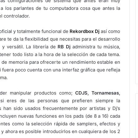
evas configuraciones de sistema que antes eran muy
 a los parlantes de tu computadora cosa que antes la
l controlador.
ficial y totalmente funcional de
Rekordbox Dj
así como
re te da la flexibilidad que necesitas para el desarrollo
y versátil. La librería de
RB Dj
administra tu música,
tener todo listo a la hora de la selección de cada tema.
 de memoria para ofrecerte un rendimiento estable en
i fuera poco cuenta con una interfaz gráfica que refleja
ema.
poder manipular productos como;
CDJS, Tornamesas,
i eres de las personas que prefieren siempre la
 han sido usados frecuentemente por artistas y Dj’s
incluyen nuevas funciones en los pads (de 8 a 16) cada
ntes como la selección rápida de samplers, efectos y
 y ahora es posible introducirlos en cualquiera de los 2