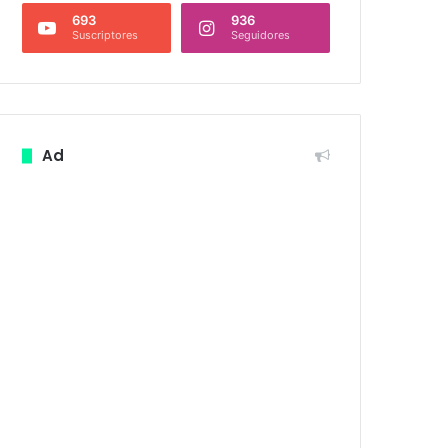
693
936
Suscriptores
Seguidores
Ad