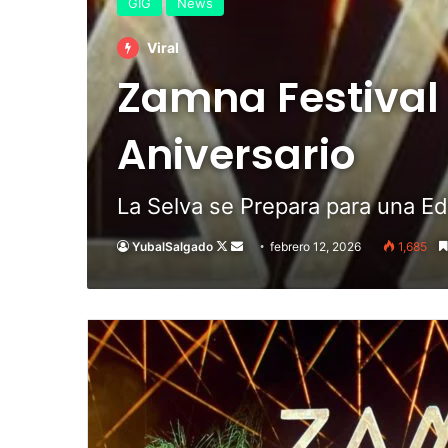
GIG
News
Viral
Zamna Festival 
Aniversario
La Selva se Prepara para una Ed
Follow
Send
YubalSalgado
febrero 12, 2026
1,685
on
an
X
email