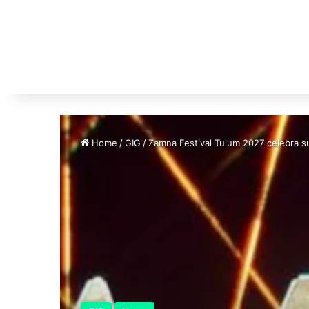
Home
/
GIG
/
Zamna Festival Tulum 2027 celebra su