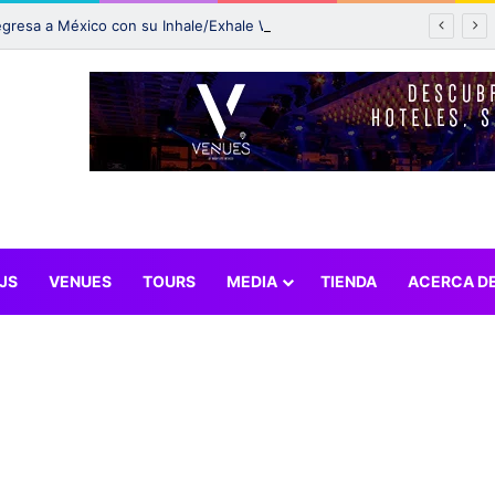
Rüfüs Du Sol regresa a México con su Inhale/Exhale World Tour 2025 y una presentación en Vive Latino
JS
VENUES
TOURS
MEDIA
TIENDA
ACERCA D