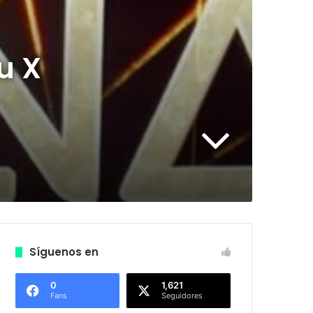
u X
Síguenos en
0
1,621
Fans
Seguidores