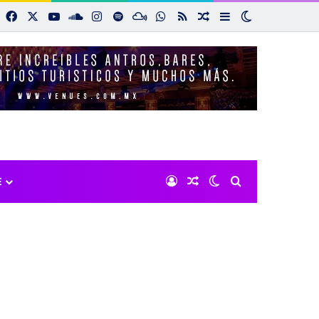
Facebook
X
YouTube
SoundCloud
Instagram
Spotify
Mixcloud
WhatsApp
RSS
Noticias aleatorias
Sidebar
Switch skin
Iniciar sesión
Noticias aleatorias
Switch skin
Buscar por:
E