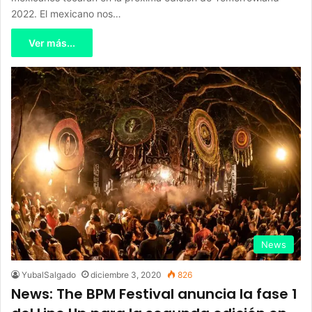
2022. El mexicano nos…
Ver más...
News
YubalSalgado
diciembre 3, 2020
826
News: The BPM Festival anuncia la fase 1