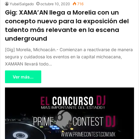
YubalSalgado
octubre 10, 2020
716
Gig: XAMA’AN llega a Morelia con un
concepto nuevo para la exposición del
talento más relevante en la escena
underground
[Gig] Morelia, Michoacán.- Comienzan a reactivarse de manera
segura y cuidadosa los eventos en la capital michoacana,
XAMA’AN llevará todo…
Ver más...