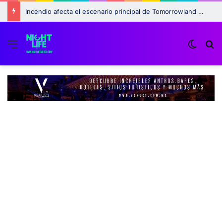
Incendio afecta el escenario principal de Tomorrowland 2025: ¿Qué pasará con el festival?
Menu
Switch
B