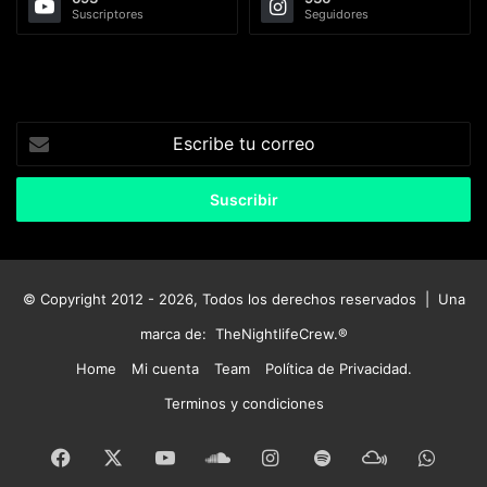
Suscriptores
Seguidores
Escribe
tu
correo
© Copyright 2012 - 2026, Todos los derechos reservados | Una
marca de:
TheNightlifeCrew.®
Home
Mi cuenta
Team
Política de Privacidad.
Terminos y condiciones
Facebook
X
YouTube
SoundCloud
Instagram
Spotify
Mixcloud
What