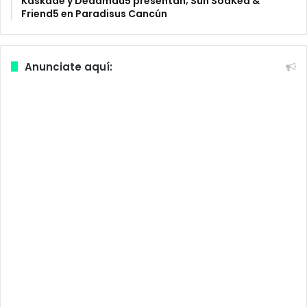
Kaskade y Deadmau5 presentan; Sun SoaKed &
Friend5 en Paradisus Cancún
Anunciate aquí: