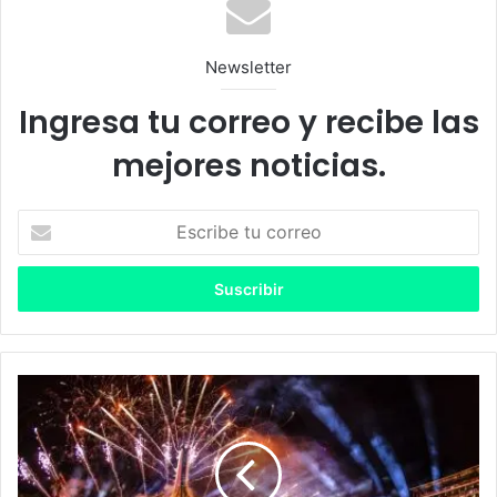
Newsletter
Ingresa tu correo y recibe las
mejores noticias.
E
s
c
r
i
b
e
t
T
u
o
c
m
o
o
r
r