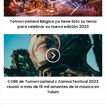
r
r
e
o
o
w
l
Tomorrowland Bélgica ya tiene listo su tema
a
para celebrar su nueva edición 2023
n
d
B
C
é
O
l
R
g
E
i
d
c
e
a
T
y
o
a
m
t
CORE de Tomorrowland x Zamna Festival 2023
o
i
reunió a más de 15 mil amantes de la música en
r
e
r
Tulum
n
o
e
w
l
l