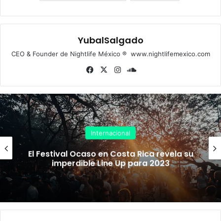
YubalSalgado
CEO & Founder de Nightlife México ® www.nightlifemexico.com
Fa
X
Ins
So
ce
tag
un
bo
ra
dCl
ok
m
ou
d
Internacional
El Festival Ocaso en Costa Rica revela su
imperdible Line Up para 2023