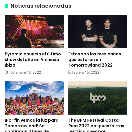
Noticias relacionadas
i
a
s
n
t
d
o
x
s
Z
u
a
t
m
e
n
Pyramid anuncia el último
Estos son los mexicanos
m
a
show del año en Amnesia
que estarán en
a
F
Ibiza
Tomorrowland 2022
p
e
noviembre 16, 2022
febrero 10, 2022
a
s
r
t
a
i
c
v
e
a
l
l
e
2
b
0
¡Por fin vemos la luz para
The BPM Festival Costa
r
2
Tomorrowland! Se
Rica 2022 pospuesto tras
a
3
confirman 3 fines de
restricciones por