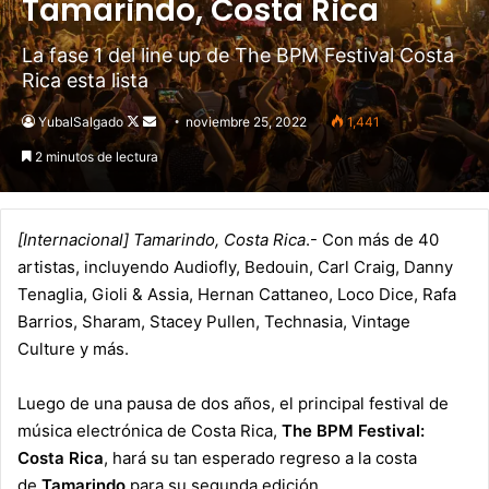
Tamarindo, Costa Rica
La fase 1 del line up de The BPM Festival Costa
Rica esta lista
YubalSalgado
Follow
Send
noviembre 25, 2022
1,441
on
an
2 minutos de lectura
X
email
[Internacional] Tamarindo, Costa Rica
.- Con más de 40
artistas, incluyendo Audiofly, Bedouin, Carl Craig, Danny
Tenaglia, Gioli & Assia, Hernan Cattaneo, Loco Dice, Rafa
Barrios, Sharam, Stacey Pullen, Technasia, Vintage
Culture y más.
Luego de una pausa de dos años, el principal festival de
música electrónica de Costa Rica,
The BPM Festival:
Costa Rica
, hará su tan esperado regreso a la costa
de
Tamarindo
para su segunda edición.