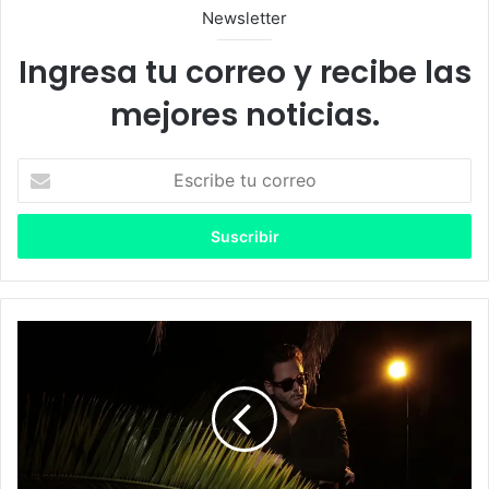
Newsletter
Ingresa tu correo y recibe las
mejores noticias.
E
s
c
r
i
b
e
t
G
u
i
c
g
o
:
r
C
r
o
e
n