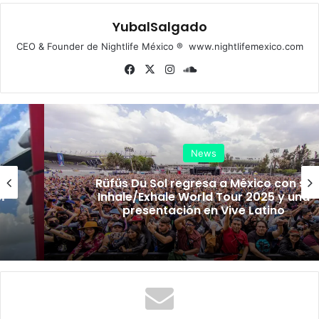
YubalSalgado
CEO & Founder de Nightlife México ® www.nightlifemexico.com
Fa
X
Ins
So
ce
tag
un
bo
ra
dCl
ok
m
ou
d
News
Rüfüs Du Sol regresa a México con su
Inhale/Exhale World Tour 2025 y una
presentación en Vive Latino