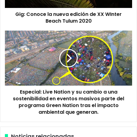
o
o
c
Gig: Conoce la nueva edición de XX WInter
e
Beach Tulum 2020
l
a
n
E
u
s
e
p
v
e
a
c
e
i
d
a
i
l
c
:
i
Especial: Live Nation y su cambio a una
L
ó
sostenibilidad en eventos masivos parte del
i
n
v
programa Green Nation tras el impacto
d
e
ambiental que generan.
e
N
X
a
X
t
Noticias relacionadas
W
i