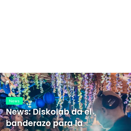
Home
/
News
News
News: Diskolab da el
banderazo para la