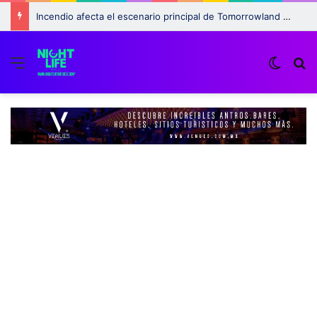
Incendio afecta el escenario principal de Tomorrowland 2025: ¿Qué pasará con el festival?
Menu
Switch
B