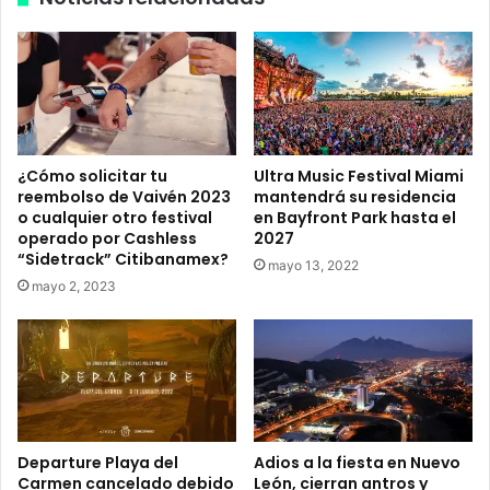
I
o
n
n
t
y
e
s
r
u
B
c
e
a
¿Cómo solicitar tu
Ultra Music Festival Miami
a
m
reembolso de Vaivén 2023
mantendrá su residencia
c
b
o cualquier otro festival
en Bayfront Park hasta el
h
i
operado por Cashless
2027
T
o
“Sidetrack” Citibanamex?
mayo 13, 2022
u
a
mayo 2, 2023
l
u
u
n
m
a
2
s
0
o
2
s
0
t
e
Departure Playa del
Adios a la fiesta en Nuevo
n
Carmen cancelado debido
León, cierran antros y