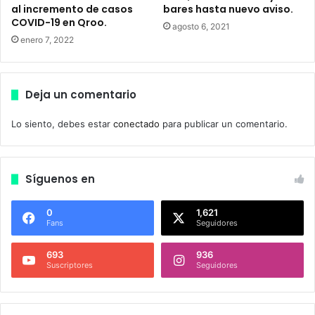
al incremento de casos
bares hasta nuevo aviso.
i
COVID-19 en Qroo.
b
agosto 6, 2021
i
enero 7, 2022
l
i
d
Deja un comentario
a
d
Lo siento, debes estar
conectado
para publicar un comentario.
e
n
e
v
Síguenos en
e
n
0
1,621
t
Fans
Seguidores
o
s
693
936
m
Suscriptores
Seguidores
a
s
i