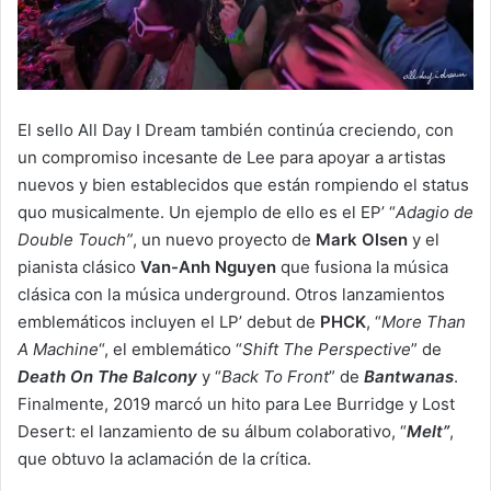
El sello All Day I Dream también continúa creciendo, con
un compromiso incesante de Lee para apoyar a artistas
nuevos y bien establecidos que están rompiendo el status
quo musicalmente. Un ejemplo de ello es el EP’ “
Adagio de
Double Touch”
, un nuevo proyecto de
Mark Olsen
y el
pianista clásico
Van-Anh Nguyen
que fusiona la música
clásica con la música underground. Otros lanzamientos
emblemáticos incluyen el LP’ debut de
PHCK
, “
More Than
A Machine
“, el emblemático “
Shift The Perspective
” de
Death On The Balcony
y “
Back To Front
” de
Bantwanas
.
Finalmente, 2019 marcó un hito para Lee Burridge y Lost
Desert: el lanzamiento de su álbum colaborativo, “
Melt”
,
que obtuvo la aclamación de la crítica.