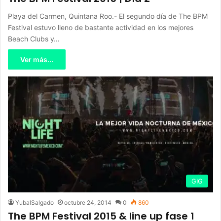
Playa del Carmen, Quintana Roo.- El segundo día de The BPM
Festival estuvo lleno de bastante actividad en los mejores
Beach Clubs y…
Ver más...
GIG
YubalSalgado
octubre 24, 2014
0
860
The BPM Festival 2015 & line up fase 1