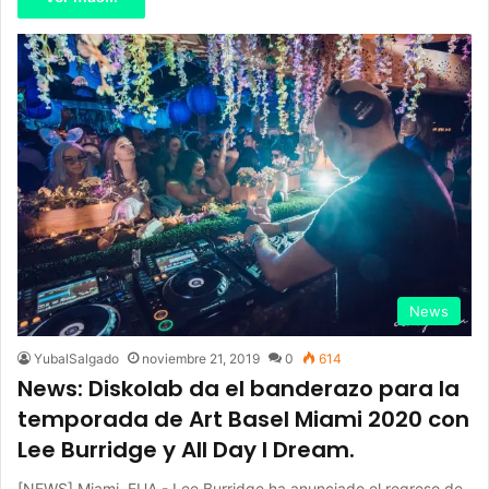
News
YubalSalgado
noviembre 21, 2019
0
614
News: Diskolab da el banderazo para la
temporada de Art Basel Miami 2020 con
Lee Burridge y All Day I Dream.
[NEWS] Miami, EUA.- Lee Burridge ha anunciado el regreso de