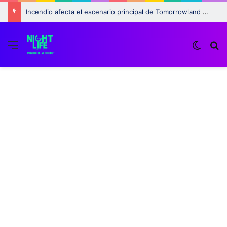
Incendio afecta el escenario principal de Tomorrowland 2025: ¿Qué pasará con el festival?
Menu
Switch
B