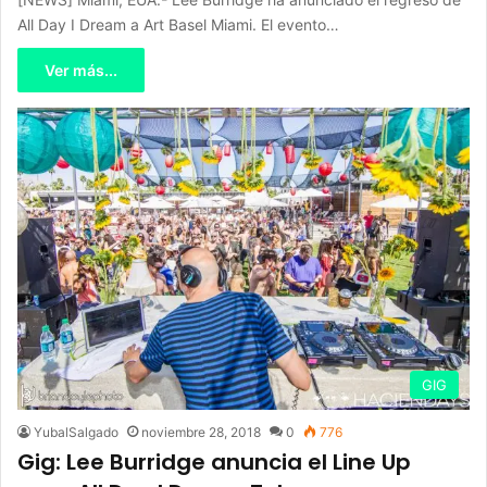
All Day I Dream a Art Basel Miami. El evento…
Ver más...
GIG
YubalSalgado
noviembre 28, 2018
0
776
Gig: Lee Burridge anuncia el Line Up