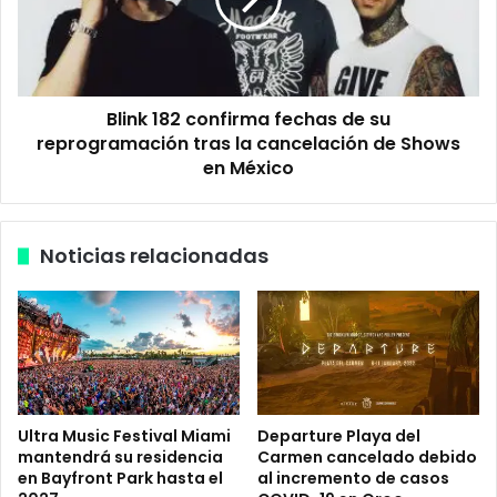
k
e
1
s
8
,
2
F
c
Blink 182 confirma fechas de su
e
o
s
reprogramación tras la cancelación de Shows
n
t
f
en México
i
i
v
r
a
m
Noticias relacionadas
l
a
V
f
a
e
i
c
v
h
é
a
n
s
2
d
Ultra Music Festival Miami
Departure Playa del
0
e
mantendrá su residencia
Carmen cancelado debido
2
s
en Bayfront Park hasta el
al incremento de casos
3
u