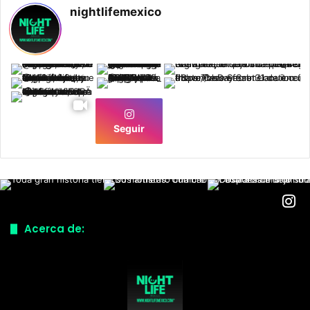
nightlifemexico
Seguir
Acerca de: