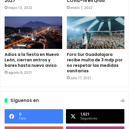
2027
COVID-19 en Qroo.
.
r
mayo 13, 2022
enero 7, 2022
e
p
r
o
g
r
a
m
Adios a la fiesta en Nuevo
Foro Sur Guadalajara
a
León, cierran antros y
recibe multa de 3 mdp por
c
bares hasta nuevo aviso.
no respetar las medidas
sanitarias
i
agosto 6, 2021
ó
julio 17, 2021
n
t
r
Síguenos en
a
s
l
0
1,621
Fans
Seguidores
a
c