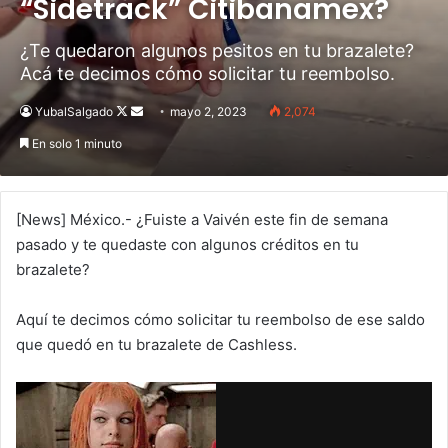
“Sidetrack” Citibanamex?
¿Te quedaron algunos pesitos en tu brazalete?
Acá te decimos cómo solicitar tu reembolso.
YubalSalgado
Follow
Send
mayo 2, 2023
2,074
on
an
En solo 1 minuto
X
email
[News] México.- ¿Fuiste a Vaivén este fin de semana
pasado y te quedaste con algunos créditos en tu
brazalete?
Aquí te decimos cómo solicitar tu reembolso de ese saldo
que quedó en tu brazalete de Cashless.