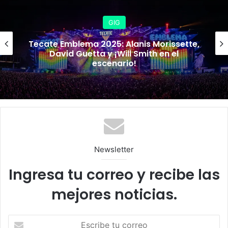
d
GIG
Tecate Emblema 2025: Alanis Morissette,
David Guetta y ¡Will Smith en el
escenario!
Newsletter
Ingresa tu correo y recibe las
mejores noticias.
E