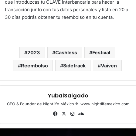
que introduzcas tu CLAVE interbancaria para hacer la
transacción junto con tus datos personales y listo en 20 a
30 días podrás obtener tu reembolso en tu cuenta.
2023
Cashless
Festival
Reembolso
Sidetrack
Vaiven
YubalSalgado
CEO & Founder de Nightlife México ® www.nightlifemexico.com
Fa
X
Ins
So
ce
tag
un
bo
ra
dCl
ok
m
ou