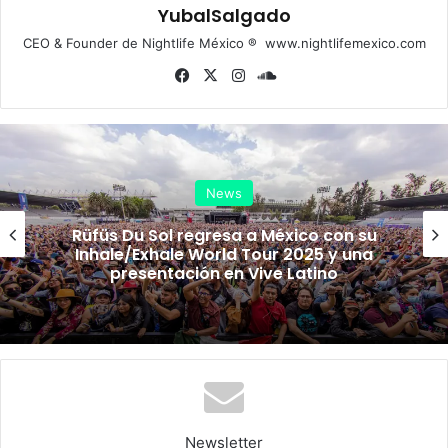
YubalSalgado
CEO & Founder de Nightlife México ® www.nightlifemexico.com
Fa
X
Ins
So
ce
tag
un
bo
ra
dCl
ok
m
ou
d
News
Rüfüs Du Sol regresa a México con su
Inhale/Exhale World Tour 2025 y una
presentación en Vive Latino
Newsletter