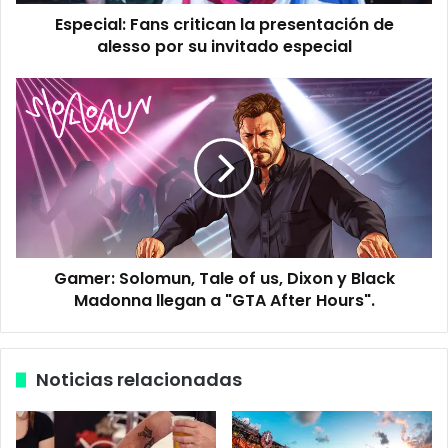
:
Especial: Fans critican la presentación de
F
alesso por su invitado especial
a
n
s
G
c
a
r
m
i
e
t
r
i
:
c
S
a
o
n
l
l
Gamer: Solomun, Tale of us, Dixon y Black
o
a
Madonna llegan a "GTA After Hours".
m
p
u
r
n
e
,
Noticias relacionadas
s
T
e
a
n
l
t
e