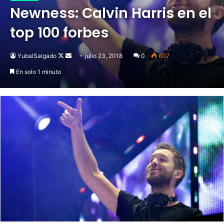
Newness: Calvin Harris en el
top 100 forbes
YubalSalgado
Follow
Send
julio 23, 2018
0
607
on
an
En solo 1 minuto
X
email