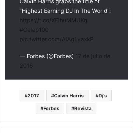
Calvin Harris grabs the title of
“Highest Earning DJ In The World”:
https://t.co/XElhuMMUKq
#Celeb100
pic.twitter.com/AiAgLyaxkP
— Forbes (@Forbes)
17 de julio de
2016
2017
Calvin Harris
Dj's
Forbes
Revista