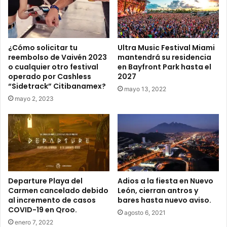
a
o
c
f
i
u
ó
s
¿Cómo solicitar tu
Ultra Music Festival Miami
n
,
reembolso de Vaivén 2023
mantendrá su residencia
d
D
o cualquier otro festival
en Bayfront Park hasta el
e
i
operado por Cashless
2027
a
x
“Sidetrack” Citibanamex?
mayo 13, 2022
l
o
mayo 2, 2023
e
n
s
y
s
B
o
l
p
a
o
c
r
k
s
M
Departure Playa del
Adios a la fiesta en Nuevo
u
Carmen cancelado debido
León, cierran antros y
a
al incremento de casos
bares hasta nuevo aviso.
i
d
COVID-19 en Qroo.
n
o
agosto 6, 2021
v
n
enero 7, 2022