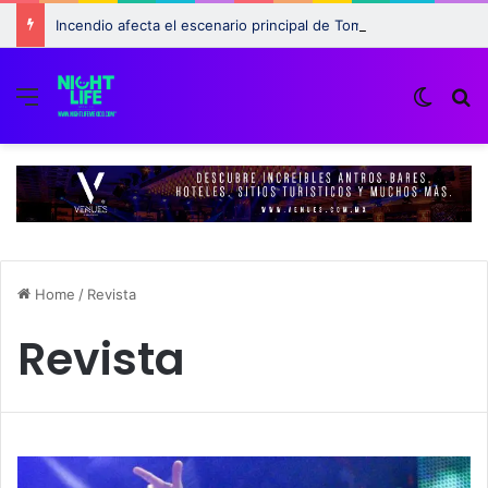
Incendio afecta el escenario principal de Tomorrowland 2025: ¿Qué pasará con el festival?
Menu
Switch
B
Home
/
Revista
Revista