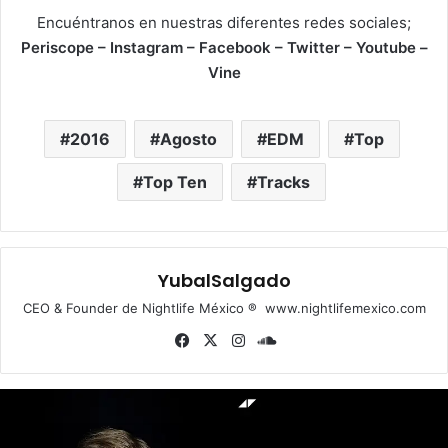
Encuéntranos en nuestras diferentes redes sociales;
Periscope – Instagram – Facebook – Twitter – Youtube –
Vine
2016
Agosto
EDM
Top
Top Ten
Tracks
YubalSalgado
CEO & Founder de Nightlife México ® www.nightlifemexico.com
Fa
X
Ins
So
ce
tag
un
bo
ra
dCl
ok
m
ou
d