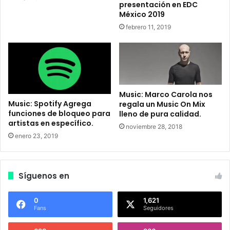
d
é
presentación en EDC
z
x
México 2019
.
i
febrero 11, 2019
c
o
2
0
1
7
Music: Marco Carola nos
y
Music: Spotify Agrega
regala un Music On Mix
a
funciones de bloqueo para
lleno de pura calidad.
t
artistas en específico.
noviembre 28, 2018
i
enero 23, 2019
e
n
e
f
Síguenos en
e
c
0
1,621
h
Fans
Seguidores
a
.