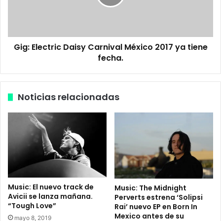
s
l
é
e
p
c
i
t
c
Gig: Electric Daisy Carnival México 2017 ya tiene
r
a
fecha.
i
d
c
e
D
O
a
Noticias relacionadas
p
i
u
s
s
y
d
C
e
a
E
r
r
n
i
i
c
v
Music: El nuevo track de
Music: The Midnight
P
a
Avicii se lanza mañana.
Perverts estrena ‘Solipsi
r
l
“Tough Love”
Rai’ nuevo EP en Born In
y
M
Mexico antes de su
mayo 8, 2019