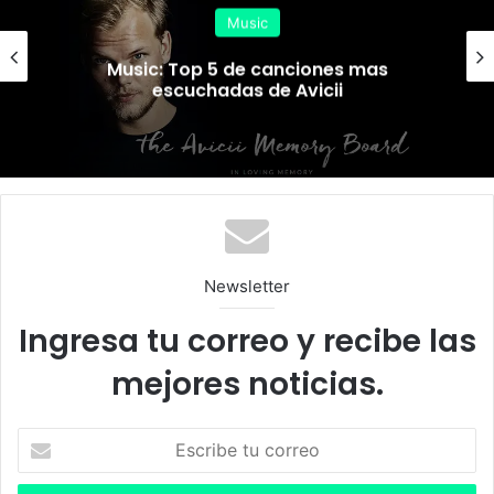
Music
Music: Top 5 de canciones mas
escuchadas de Avicii
Newsletter
Ingresa tu correo y recibe las
mejores noticias.
E
s
c