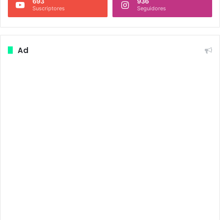
693
936
Suscriptores
Seguidores
Ad