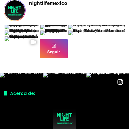
nightlifemexico
Seguir
Acerca de: