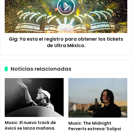
n
:
p
Y
a
a
s
e
a
s
p
t
o
Gig: Ya esta el registro para obtener los tickets
a
r
de Ultra México.
e
t
l
e
r
p
e
Noticias relacionadas
a
g
r
i
a
s
l
t
o
r
s
o
m
p
e
a
j
r
Music: El nuevo track de
Music: The Midnight
o
a
Avicii se lanza mañana.
Perverts estrena ‘Solipsi
r
o