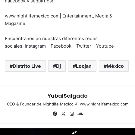
Facebook y seguirnos!
www.nightlifemexico.com| Entertainment, Media &
Magazine.
Encuéntranos en nuestras diferentes redes
sociales; Instagram – Facebook – Twitter – Youtube
Distrito Live
Dj
Loojan
México
YubalSalgado
CEO & Founder de Nightlife México ® www.nightlifemexico.com
Fa
X
Ins
So
ce
tag
un
bo
ra
dCl