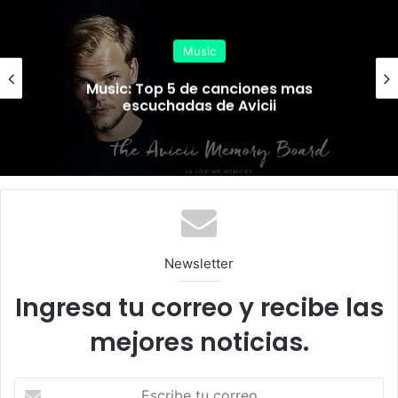
ok
m
ou
d
Music
Music: Top 5 de canciones mas
escuchadas de Avicii
Newsletter
Ingresa tu correo y recibe las
mejores noticias.
E