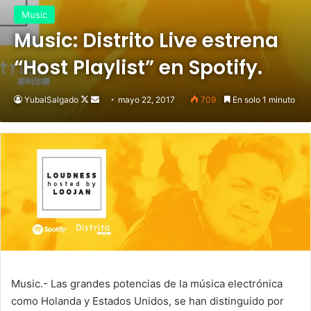
Music
Music: Distrito Live estrena
“Host Playlist” en Spotify.
YubalSalgado
Follow
Send
mayo 22, 2017
709
En solo 1 minuto
on
an
X
email
Music.- Las grandes potencias de la música electrónica
como Holanda y Estados Unidos, se han distinguido por