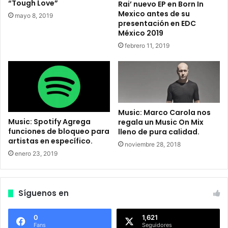
“Tough Love”
Rai’ nuevo EP en Born In
e
b
Mexico antes de su
mayo 8, 2019
s
t
presentación en EDC
f
e
México 2019
e
n
febrero 11, 2019
s
e
t
r
i
l
v
o
a
s
l
t
Music: Marco Carola nos
e
i
Music: Spotify Agrega
regala un Music On Mix
s
c
funciones de bloqueo para
lleno de pura calidad.
d
k
artistas en específico.
noviembre 28, 2018
u
e
enero 23, 2019
r
t
a
s
n
d
t
e
Síguenos en
e
U
t
l
0
1,621
o
t
Fans
Seguidores