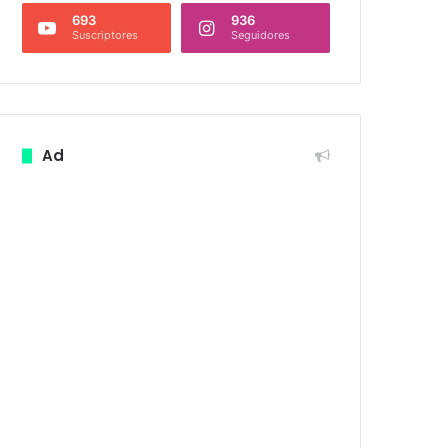
693
936
Suscriptores
Seguidores
Ad