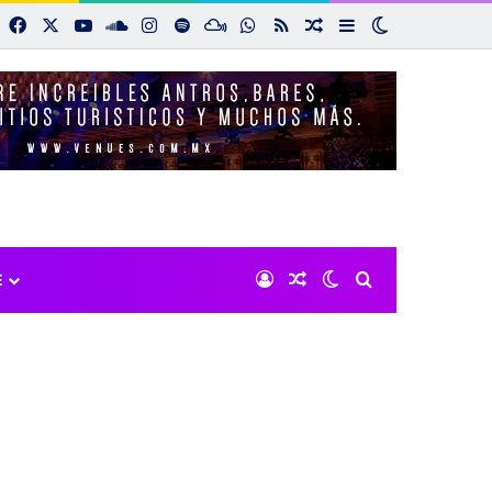
Facebook
X
YouTube
SoundCloud
Instagram
Spotify
Mixcloud
WhatsApp
RSS
Noticias aleatorias
Sidebar
Switch skin
Iniciar sesión
Noticias aleatorias
Switch skin
Buscar por:
E