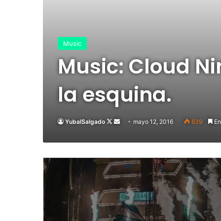
Music
Music: Cloud Ni
la esquina.
YubalSalgado
Follow
Send
mayo 12, 2016
639
En
on
an
X
email