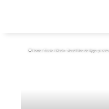
Home
/
Music
/
Music: Cloud Nine de Kygo ya esta a