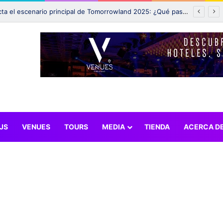
Incendio afecta el escenario principal de Tomorrowland 2025: ¿Qué pasará con el festival?
JS
VENUES
TOURS
MEDIA
TIENDA
ACERCA D