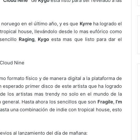
 “
Cloud Nine
“ de
Kygo
esta listo para ser revelado a las
 noruego en el último año, y es que
Kyrre
ha logrado el
e tropical house, llevándolo desde lo mas eufórico como
sencillo
Raging
,
Kygo
esta mas que listo para dar el
o formato físico y de manera digital a la plataforma de
 esperado primer disco de este artista que ha logrado
e los artistas mas trendy no solo en el mundo de la
 general. Hasta ahora los sencillos que son
Fragile
,
I’m
asta una combinación de indie con tropical house, esto
revios al lanzamiento del día de mañana: