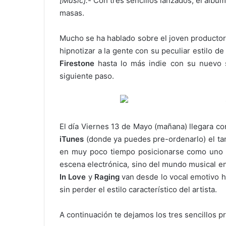
[Music].-
Con tres sencillos lanzados, el álbum
masas.
Mucho se ha hablado sobre el joven productor
hipnotizar a la gente con su peculiar estilo d
Firestone
hasta lo más indie con su nuevo 
siguiente paso.
El día Viernes 13 de Mayo (mañana) llegara com
iTunes
(donde ya puedes pre-ordenarlo) el tan
en muy poco tiempo posicionarse como uno d
escena electrónica, sino del mundo musical en
In Love
y
Raging
van desde lo vocal emotivo h
sin perder el estilo característico del artista.
A continuación te dejamos los tres sencillos p