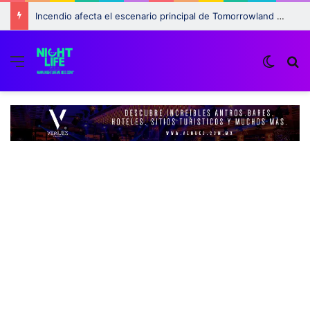
Incendio afecta el escenario principal de Tomorrowland 2025: ¿Qué pasará con el festival?
Menu
Switch
B