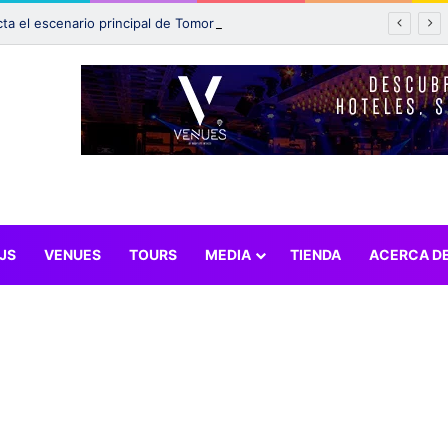
Incendio afecta el escenario principal de Tomorrowland 2025: ¿Qué pasará con el festival?
JS
VENUES
TOURS
MEDIA
TIENDA
ACERCA D