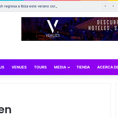
¡La fiesta Bresh regresa a Ibiza este verano con emocionantes novedades!
JS
VENUES
TOURS
MEDIA
TIENDA
ACERCA D
en