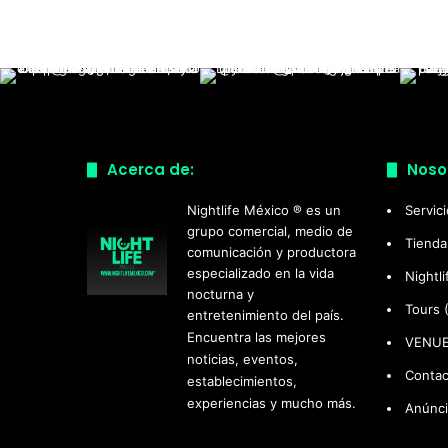
Acerca de:
Noso
Nightlife México ® es un
Servic
grupo comercial, medio de
Tienda
comunicación y productora
especializado en la vida
Nightl
nocturna y
Tours 
entretenimiento del país.
Encuentra las mejores
VENU
noticias, eventos,
Contac
establecimientos,
experiencias y mucho más.
Anúnci