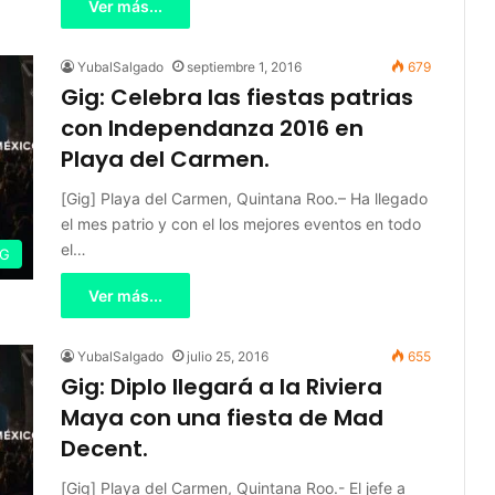
Ver más...
YubalSalgado
septiembre 1, 2016
679
Gig: Celebra las fiestas patrias
con Independanza 2016 en
Playa del Carmen.
[Gig] Playa del Carmen, Quintana Roo.– Ha llegado
el mes patrio y con el los mejores eventos en todo
el…
IG
Ver más...
YubalSalgado
julio 25, 2016
655
Gig: Diplo llegará a la Riviera
Maya con una fiesta de Mad
Decent.
[Gig] Playa del Carmen, Quintana Roo.- El jefe a