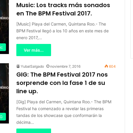
Music: Los tracks más sonados
en The BPM Festival 2017.
[Music] Playa del Carmen, Quintana Roo.- The
BPM Festival llegó a los 10 años en este mes de
enero 2017,…
ic
Ver más...
YubalSalgado
noviembre 7, 2016
604
GIG: The BPM Festival 2017 nos
sorprende con la fase 1 de su
line up.
[Gig] Playa del Carmen, Quintana Roo.- The BPM
Festival ha comenzado a revelar las primeras
tandas de los showcase que conformarán la
IG
décima…