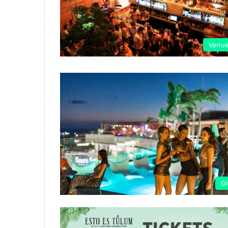
Venu
G