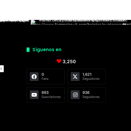
Síguenos en
3,250
0
1,621
Fans
Seguidores
693
936
Suscriptores
Seguidores