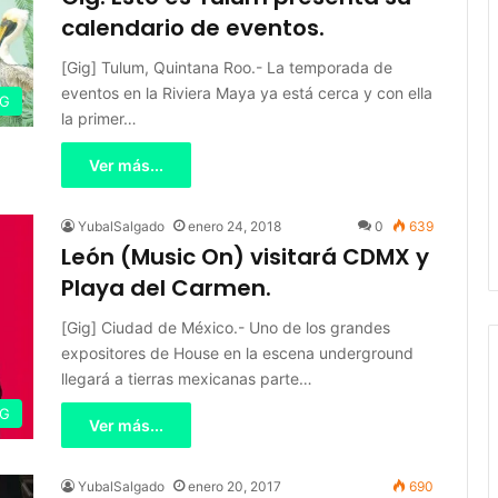
calendario de eventos.
[Gig] Tulum, Quintana Roo.- La temporada de
eventos en la Riviera Maya ya está cerca y con ella
IG
la primer…
Ver más...
YubalSalgado
enero 24, 2018
0
639
León (Music On) visitará CDMX y
Playa del Carmen.
[Gig] Ciudad de México.- Uno de los grandes
expositores de House en la escena underground
llegará a tierras mexicanas parte…
IG
Ver más...
YubalSalgado
enero 20, 2017
690