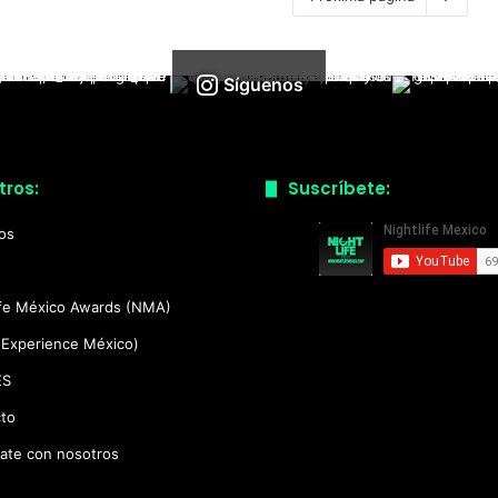
Síguenos
tros:
Suscríbete:
ios
ife México Awards (NMA)
(Experience México)
ES
to
ate con nosotros