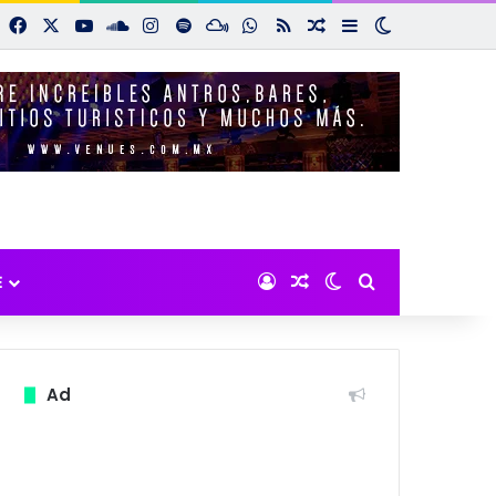
Facebook
X
YouTube
SoundCloud
Instagram
Spotify
Mixcloud
WhatsApp
RSS
Noticias aleatorias
Sidebar
Switch skin
Iniciar sesión
Noticias aleatorias
Switch skin
Buscar por:
E
Ad