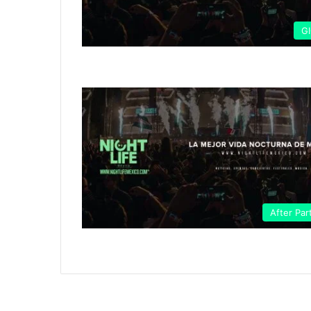
G
After Par