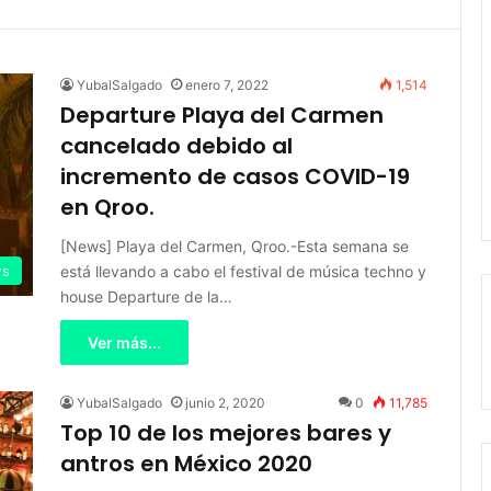
YubalSalgado
enero 7, 2022
1,514
Departure Playa del Carmen
cancelado debido al
incremento de casos COVID-19
en Qroo.
[News] Playa del Carmen, Qroo.-Esta semana se
está llevando a cabo el festival de música techno y
s
house Departure de la…
Ver más...
YubalSalgado
junio 2, 2020
0
11,785
Top 10 de los mejores bares y
antros en México 2020