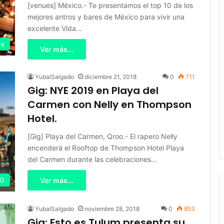
[venues] México.- Te presentamos el top 10 de los
mejores antros y bares de México para vivir una
excelente Vida…
es
Ver más...
YubalSalgado
diciembre 21, 2018
0
711
Gig: NYE 2019 en Playa del
Carmen con Nelly en Thompson
Hotel.
[Gig] Playa del Carmen, Qroo.- El rapero Nelly
encenderá el Rooftop de Thompson Hotel Playa
del Carmen durante las celebraciones…
IG
Ver más...
YubalSalgado
noviembre 28, 2018
0
853
Gig: Esto es Tulum presenta su