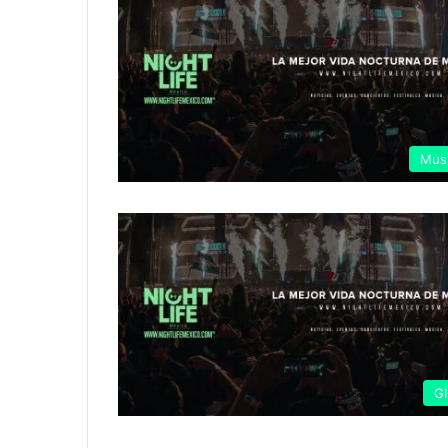
Mus
G