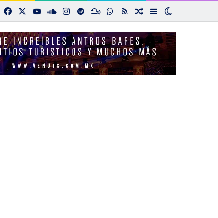
Facebook
X
YouTube
SoundCloud
Instagram
Spotify
Mixcloud
WhatsApp
RSS
Noticias aleatorias
Sidebar
Switch skin