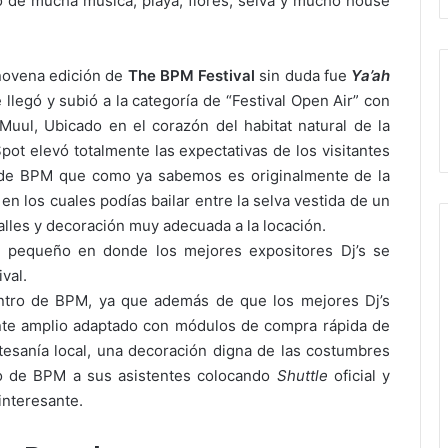
o de mucha música, playa, flores, selva y mucho house
 novena edición de
The BPM Festival
sin duda fue
Ya’ah
llegó y subió a la categoría de “Festival Open Air” con
 Muul, Ubicado en el corazón del habitat natural de la
ot elevó totalmente las expectativas de los visitantes
o de BPM que como ya sabemos es originalmente de la
en los cuales podías bailar entre la selva vestida de un
alles y decoración muy adecuada a la locación.
o pequeño en donde los mejores expositores Dj’s se
ival.
ntro de BPM, ya que además de que los mejores Dj’s
ente amplio adaptado con módulos de compra rápida de
tesanía local, una decoración digna de las costumbres
to de BPM a sus asistentes colocando
Shuttle
oficial y
interesante.