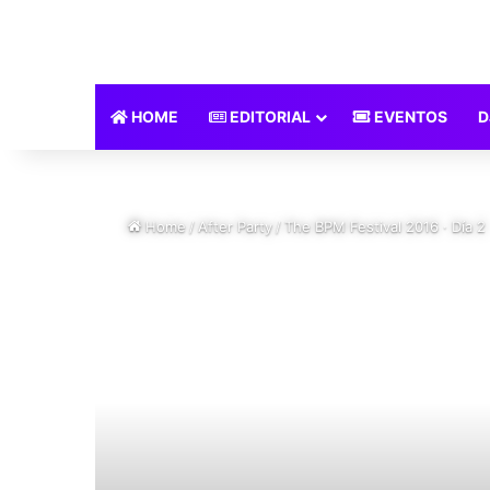
HOME
EDITORIAL
EVENTOS
D
Home
/
After Party
/
The BPM Festival 2016 · Día 2