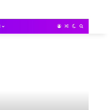
Iniciar sesión
Noticias aleatorias
Switch skin
Buscar por:
E