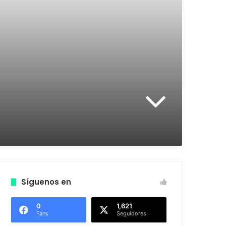
Síguenos en
0
1,621
Fans
Seguidores