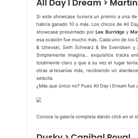
All Day I Dream > Marti
Si este showcase tuviera un premio a una de 
habría ganado 10 o más. Los chicos de All Da
showcase presentado por
Lee Burridge
y
Ma
esa ocasión fue mucho más. Cada uno de los D
& Izhevski, Seth Schwarz & Be Svendsen y p
Simplemente imagina… exquisitos tracks en
totalmente claro y que a su vez el lugar tení
otras artesanías más, recibiendo un atardece
selecta.
¿Más que único no? Pues All Day I Dream fue
Conoce la galería completa dando click en el s
Dusky > Canibal Royal