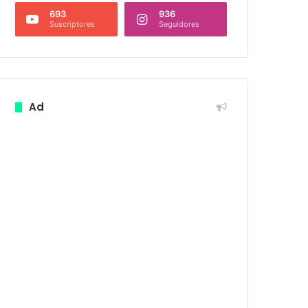
693
936
Suscriptores
Seguidores
Ad