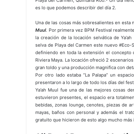
Playa del Carmen, Quintana Roo.- Un día llen
es lo que podemos describir del día 2.
Una de las cosas más sobresalientes en esta
Muul
.
Por primera vez BPM Festival realmente 
la creación de la locación selvática de Ya’ah
selva de Playa del Carmen este nuevo #Eco-Sp
definiendo en toda la extensión el concept
Riviera Maya. La locación ofreció 2 escenarios 
gran toldo y una producción magnifica con det
Por otro lado estaba “La Palapa” un espaci
presentaron a lo largo de todo los días del fest
Ya’ah Muul fue una de las mejores cosas de
estuvieron presentes, el espacio era totalm
bebidas, zonas lounge, cenotes, piezas de ar
mayas, baños con personal y además el tra
gratuito que hicieron de esto algo mucho más 