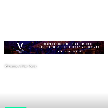
Home
/
After Party