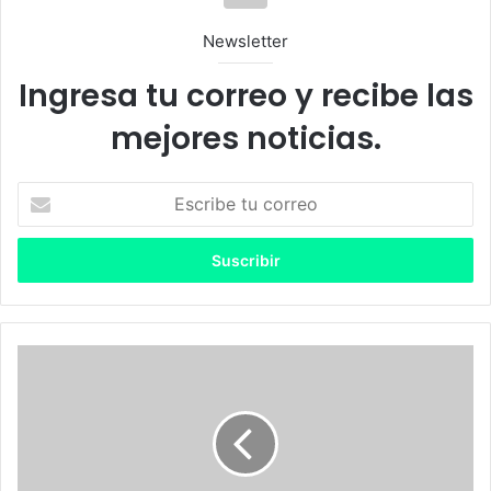
Newsletter
Ingresa tu correo y recibe las
mejores noticias.
E
s
c
r
i
b
e
t
#
u
R
c
e
o
v
r
i
r
v