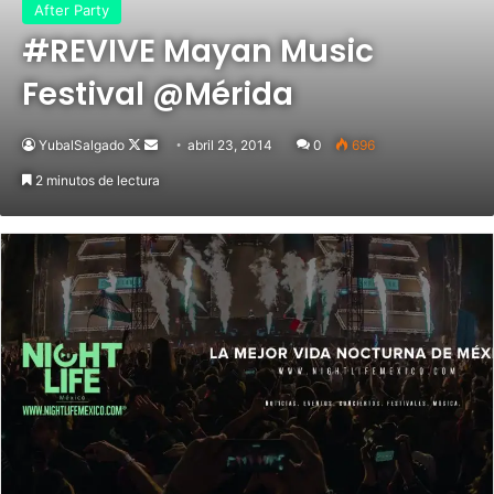
After Party
#REVIVE Mayan Music
Festival @Mérida
YubalSalgado
Follow
Send
abril 23, 2014
0
696
on
an
2 minutos de lectura
X
email