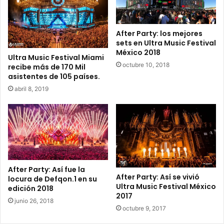
C
o
a
r
n
e
After Party: los mejores
c
l
sets en Ultra Music Festival
ú
i
México 2018
Ultra Music Festival Miami
n
a
octubre 10, 2018
recibe más de 170 Mil
asistentes de 105 países.
abril 8, 2019
After Party: Así fue la
After Party: Así se vivió
locura de Defqon.1 en su
Ultra Music Festival México
edición 2018
2017
junio 26, 2018
octubre 9, 2017