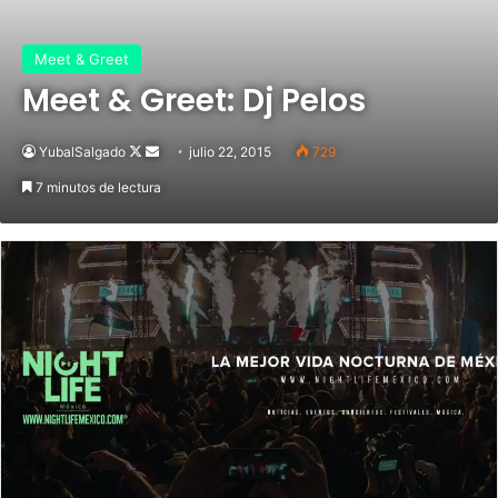
Meet & Greet
Meet & Greet: Dj Pelos
YubalSalgado
Follow
Send
julio 22, 2015
729
on
an
7 minutos de lectura
X
email