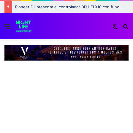
Pioneer DJ presenta el controlador DDJ-FLX10 con funciones revolucionarias para DJs
Menu
Switch
B