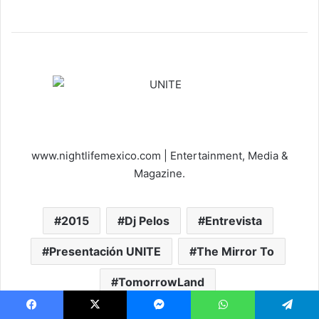
www.nightlifemexico.com | Entertainment, Media &
Magazine.
2015
Dj Pelos
Entrevista
Presentación UNITE
The Mirror To
TomorrowLand