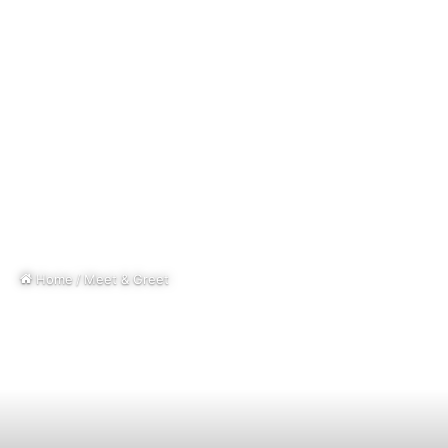
Home
/
Meet & Greet