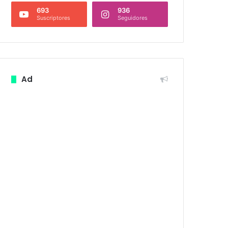
693
936
Suscriptores
Seguidores
Ad