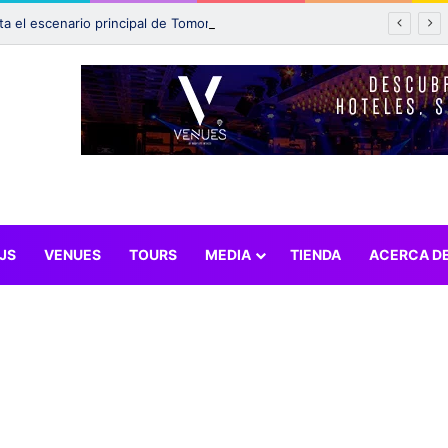
Incendio afecta el escenario principal de Tomorrowland 2025: ¿Qué pasará con el festival?
JS
VENUES
TOURS
MEDIA
TIENDA
ACERCA D