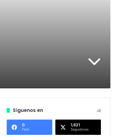
Síguenos en
0
1,621
Fans
Seguidores