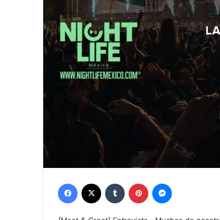
Facebook
X
Tumblr
Pinterest
Messenger