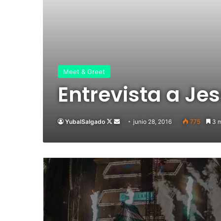
Meet & Greet
Entrevista a Jes
YubalSalgado
Follow
Send
junio 28, 2016
775
3 m
on
an
X
email