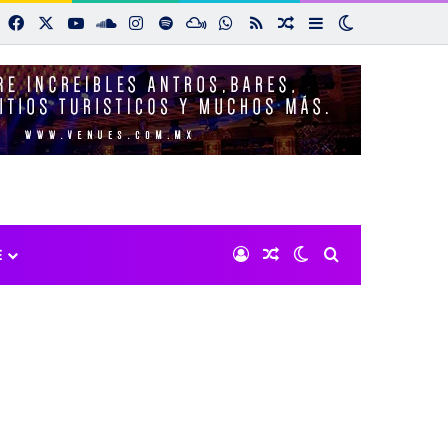
Facebook
X
YouTube
SoundCloud
Instagram
Spotify
Mixcloud
WhatsApp
RSS
Noticias aleatorias
Sidebar
Switch skin
Iniciar sesión
Noticias aleatorias
Switch skin
Buscar por:
E