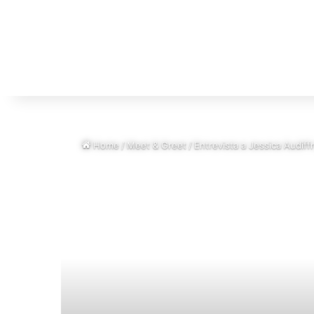
Home
/
Meet & Greet
/
Entrevista a Jessica Audiff