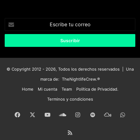
Escribe
tu
correo
© Copyright 2012 - 2026, Todos los derechos reservados | Una
marca de:
TheNightlifeCrew.®
Home
Mi cuenta
Team
Política de Privacidad.
Terminos y condiciones
Facebook
X
YouTube
SoundCloud
Instagram
Spotify
Mixcloud
What
RSS