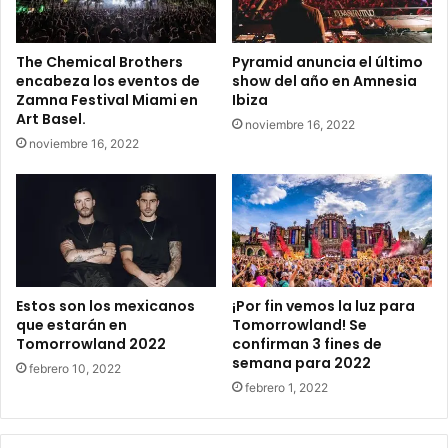
g
r
u
t
n
e
The Chemical Brothers
Pyramid anuncia el último
d
n
encabeza los eventos de
show del año en Amnesia
a
o
Zamna Festival Miami en
Ibiza
f
s
Art Basel.
noviembre 16, 2022
a
p
noviembre 16, 2022
s
r
e
e
d
s
e
e
s
n
u
t
l
a
i
s
Estos son los mexicanos
¡Por fin vemos la luz para
n
u
que estarán en
Tomorrowland! Se
e
Tomorrowland 2022
confirman 3 fines de
l
semana para 2022
u
i
febrero 10, 2022
p
n
febrero 1, 2022
.
e
u