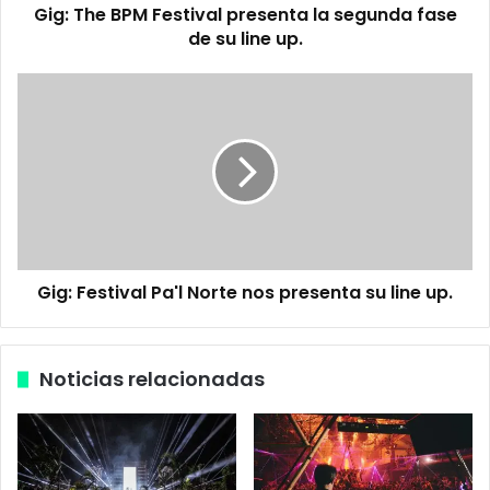
Gig: The BPM Festival presenta la segunda fase
M
de su line up.
F
e
s
G
t
i
i
g
v
:
a
F
l
e
p
s
r
t
e
i
s
Gig: Festival Pa'l Norte nos presenta su line up.
v
e
a
n
l
t
P
Noticias relacionadas
a
a
l
'
a
l
s
N
e
o