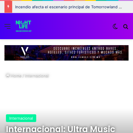
Incendio afecta el escenario principal de Tomorrowland 2025: ¿Qué pasará con el festival?
Menu
Switch
B
Home
/
Internacional
Internacional
Internacional: Ultra Music