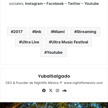
sociales;
Instagram – Facebook – Twitter – Youtube
2017
link
Miami
Streaming
Ultra Live
Ultra Music Festival
Youtube
YubalSalgado
CEO & Founder de Nightlife México ® www.nightlifemexico.com
Fa
X
Ins
So
ce
tag
un
bo
ra
dCl
ok
m
ou