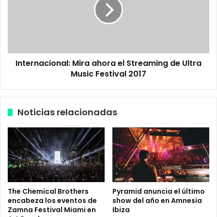
i
e
a
r
m
n
i
a
M
c
u
i
s
Internacional: Mira ahora el Streaming de Ultra
o
i
Music Festival 2017
n
c
a
W
l
e
:
Noticias relacionadas
e
M
k
i
2
r
0
a
1
a
7
h
,
o
g
r
The Chemical Brothers
Pyramid anuncia el último
u
a
encabeza los eventos de
show del año en Amnesia
i
e
Zamna Festival Miami en
Ibiza
a
l