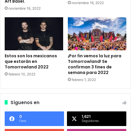
Art Basel.
noviembre 16, 2022
d
S
noviembre 16, 2022
e
t
t
r
o
e
d
a
o
m
s
i
l
n
o
g
Estos son los mexicanos
¡Por fin vemos la luz para
s
d
que estarán en
Tomorrowland! Se
e
Tomorrowland 2022
confirman 3 fines de
e
semana para 2022
v
U
febrero 10, 2022
e
l
febrero 1, 2022
n
t
t
r
o
a
Síguenos en
s
M
.
u
s
0
1,621
Fans
Seguidores
i
c