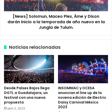
S
e
o
a
l
l
[News] Solomun, Maceo Plex, Âme y Dixon
o
a
darán inicio a la temporada de año nuevo en la
m
R
u
Jungla de Tulum.
i
n
v
,
i
M
Noticias relacionadas
e
a
r
c
a
e
M
o
a
P
y
l
a
e
p
x
Desde Países Bajos llega
INSOMNIAC y OCESA
a
,
DGTL a Guadalajara, un
anuncian el line up de la
r
Â
festival con una nueva
novena edición de Electric
a
m
propuesta
Daisy Carnival México
s
e
2023
abril 3, 2023
u
y