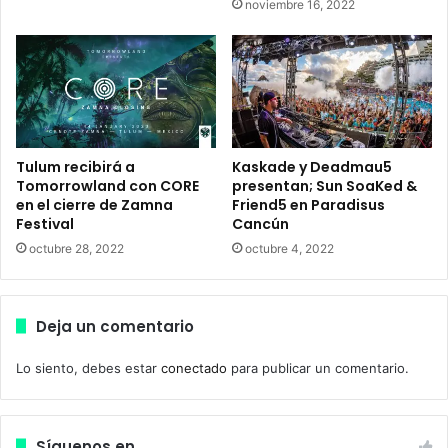
noviembre 16, 2022
s
D
e
i
g
x
u
o
n
n
d
d
a
a
e
r
Tulum recibirá a
Kaskade y Deadmau5
d
á
Tomorrowland con CORE
presentan; Sun SoaKed &
i
en el cierre de Zamna
Friend5 en Paradisus
n
Festival
Cancún
c
i
i
n
octubre 28, 2022
octubre 4, 2022
ó
i
n
c
p
i
Deja un comentario
a
o
r
a
Lo siento, debes estar
conectado
para publicar un comentario.
a
l
g
a
e
t
n
e
Síguenos en