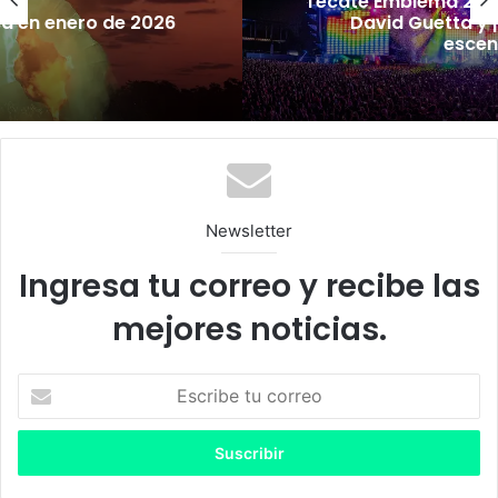
Tecate Emblema 2025: Alanis Morissette,
David Guetta y ¡Will Smith en el
escenario!
Newsletter
Ingresa tu correo y recibe las
mejores noticias.
E
s
c
r
i