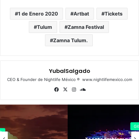
1 de Enero 2020
Artbat
Tickets
Tulum
Zamna Festival
Zamna Tulum.
YubalSalgado
CEO & Founder de Nightlife México ® www.nightlifemexico.com
Fa
X
Ins
So
ce
tag
un
bo
ra
dCl
ok
m
ou
d
GIG