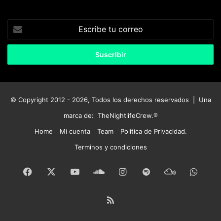
Escribe
tu
correo
© Copyright 2012 - 2026, Todos los derechos reservados | Una
marca de:
TheNightlifeCrew.®
Home
Mi cuenta
Team
Política de Privacidad.
Terminos y condiciones
Facebook
X
YouTube
SoundCloud
Instagram
Spotify
Mixcloud
What
RSS