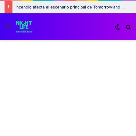
Incendio afecta el escenario principal de Tomorrowland 2025: ¿Qué pasará con el festival?
Menu
Switch
B