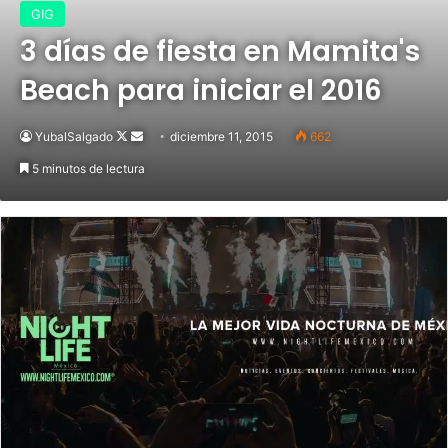
GIG
3 días de fiesta en Mamita's
Beach para iniciar el 2016
YubalSalgado
Follow
Send
diciembre 11, 2015
662
on
an
5 minutos de lectura
X
email