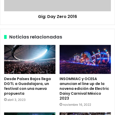
e
Z
B
e
P
Gig: Day Zero 2016
r
M
o
F
2
e
0
Noticias relacionadas
s
1
t
6
i
v
a
l
c
o
Desde Países Bajos llega
INSOMNIAC y OCESA
m
DGTL a Guadalajara, un
anuncian el line up de la
o
festival con una nueva
novena edición de Electric
t
propuesta
Daisy Carnival México
o
2023
abril 3, 2023
d
noviembre 16, 2022
o
u