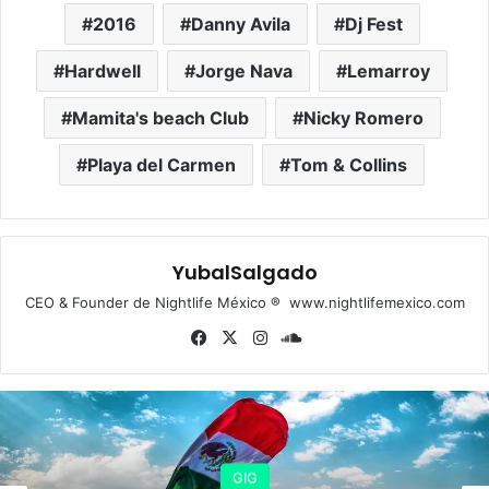
2016
Danny Avila
Dj Fest
Hardwell
Jorge Nava
Lemarroy
Mamita's beach Club
Nicky Romero
Playa del Carmen
Tom & Collins
YubalSalgado
CEO & Founder de Nightlife México ® www.nightlifemexico.com
Fa
X
Ins
So
ce
tag
un
bo
ra
dCl
ok
m
ou
d
GIG