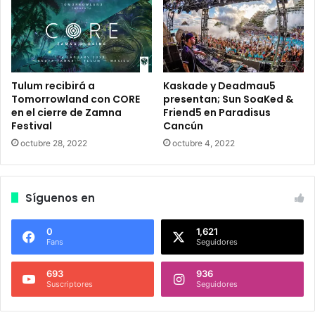
n
c
a
m
p
e
Tulum recibirá a
Kaskade y Deadmau5
ó
Tomorrowland con CORE
presentan; Sun SoaKed &
en el cierre de Zamna
Friend5 en Paradisus
n
Festival
Cancún
.
octubre 28, 2022
octubre 4, 2022
Síguenos en
0
1,621
Fans
Seguidores
693
936
Suscriptores
Seguidores