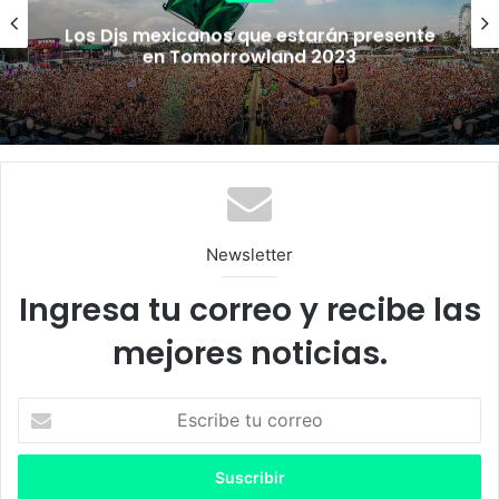
Zamna Festival Tulum 2027 celebra su X
Aniversario
Newsletter
Ingresa tu correo y recibe las
mejores noticias.
E
s
c
r