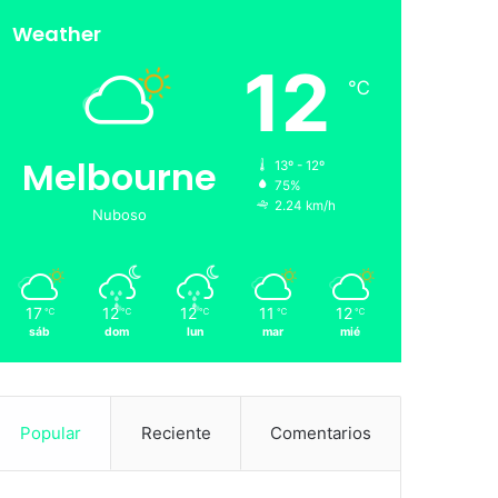
Weather
12
℃
Melbourne
13º - 12º
75%
2.24 km/h
Nuboso
17
12
12
11
12
℃
℃
℃
℃
℃
sáb
dom
lun
mar
mié
Popular
Reciente
Comentarios