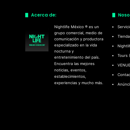
Acerca de:
Noso
Nightlife México ® es un
Servic
grupo comercial, medio de
Tienda
comunicación y productora
especializado en la vida
Nightl
nocturna y
Tours 
entretenimiento del país.
Encuentra las mejores
VENU
noticias, eventos,
Contac
establecimientos,
experiencias y mucho más.
Anúnci