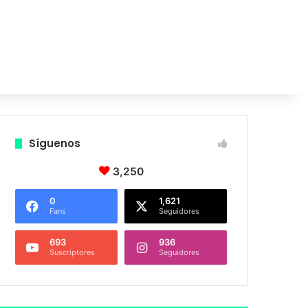
Síguenos
3,250
0
1,621
Fans
Seguidores
693
936
Suscriptores
Seguidores