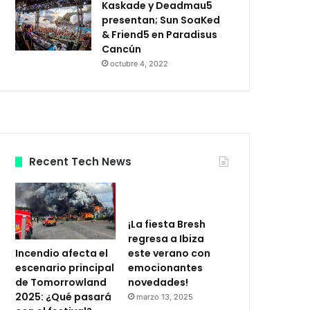
Kaskade y Deadmau5
presentan; Sun SoaKed
& Friend5 en Paradisus
Cancún
octubre 4, 2022
Recent Tech News
¡La fiesta Bresh
regresa a Ibiza
Incendio afecta el
este verano con
escenario principal
emocionantes
de Tomorrowland
novedades!
2025: ¿Qué pasará
marzo 13, 2025