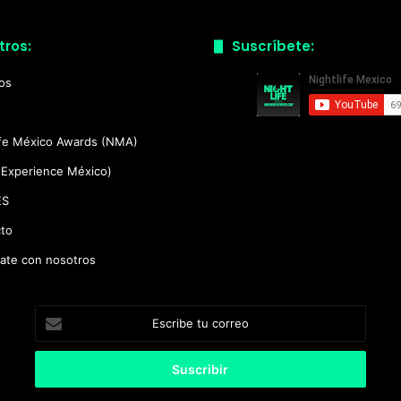
tros:
Suscríbete:
ios
ife México Awards (NMA)
(Experience México)
ES
to
ate con nosotros
Escribe
tu
correo