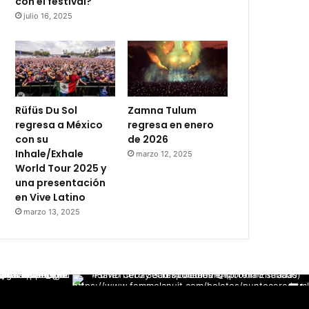
con el festival?
julio 16, 2025
Rüfüs Du Sol
Zamna Tulum
regresa a México
regresa en enero
con su
de 2026
Inhale/Exhale
marzo 12, 2025
World Tour 2025 y
una presentación
en Vive Latino
marzo 13, 2025