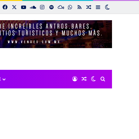
Facebook
X
YouTube
SoundCloud
Instagram
Spotify
Mixcloud
WhatsApp
RSS
Noticias aleatorias
Sidebar
Switch skin
Iniciar sesión
Noticias aleatorias
Switch skin
Buscar por:
E