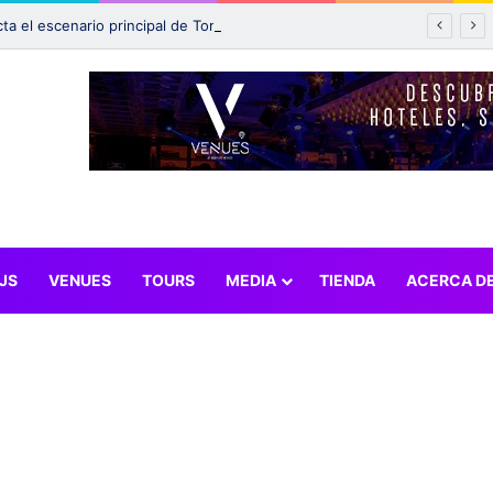
Incendio afecta el escenario principal de Tomorrowland 2025: ¿Qué pasará con el festival?
JS
VENUES
TOURS
MEDIA
TIENDA
ACERCA D