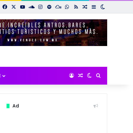
Facebook
X
YouTube
SoundCloud
Instagram
Spotify
Mixcloud
WhatsApp
RSS
Noticias aleatorias
Sidebar
Switch skin
Iniciar sesión
Noticias aleatorias
Switch skin
Buscar por:
E
Ad