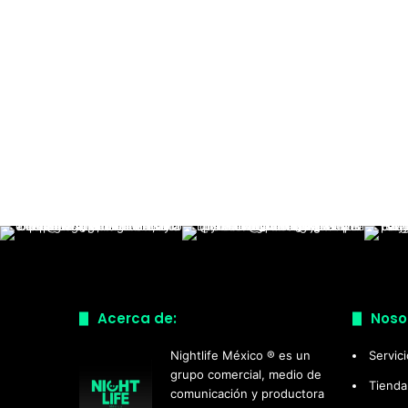
Acerca de:
Noso
Nightlife México ® es un
Servic
grupo comercial, medio de
Tienda
comunicación y productora