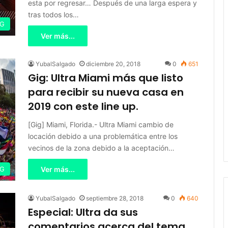
esta por regresar… Después de una larga espera y
tras todos los…
IG
Ver más...
YubalSalgado
diciembre 20, 2018
0
651
Gig: Ultra Miami más que listo
para recibir su nueva casa en
2019 con este line up.
[Gig] Miami, Florida.- Ultra Miami cambio de
locación debido a una problemática entre los
vecinos de la zona debido a la aceptación…
IG
Ver más...
YubalSalgado
septiembre 28, 2018
0
640
Especial: Ultra da sus
comentarios acerca del tema