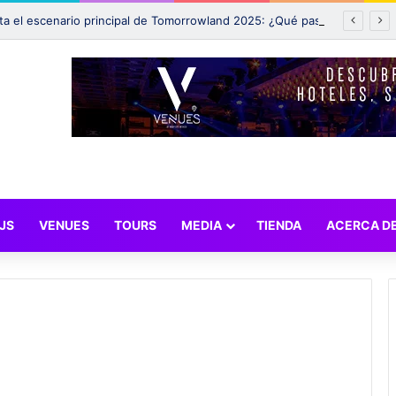
Incendio afecta el escenario principal de Tomorrowland 2025: ¿Qué pasará con el festival?
JS
VENUES
TOURS
MEDIA
TIENDA
ACERCA D