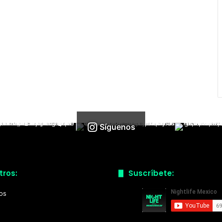
Síguenos
tros:
Suscríbete:
ios