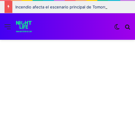
Incendio afecta el escenario principal de Tomorrowland 2025: ¿Qué pasará con el festival?
Menu
Switch
B