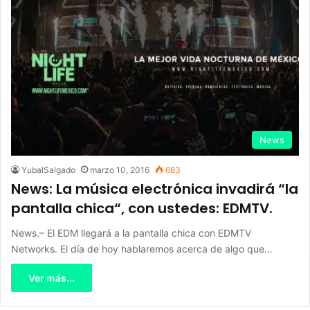
News
YubalSalgado
marzo 10, 2016
683
News: La música electrónica invadirá “la
pantalla chica“, con ustedes: EDMTV.
News.– El EDM llegará a la pantalla chica con EDMTV
Networks. El día de hoy hablaremos acerca de algo que…
Ver más...