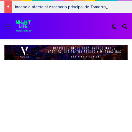
Incendio afecta el escenario principal de Tomorrowland 2025: ¿Qué pasará con el festival?
Menu
Switch
B