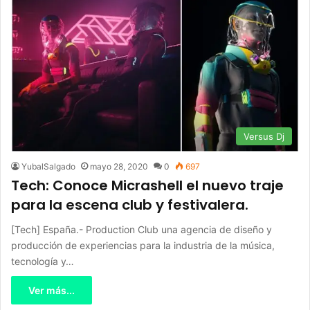
Versus Dj
YubalSalgado
mayo 28, 2020
0
697
Tech: Conoce Micrashell el nuevo traje
para la escena club y festivalera.
[Tech] España.- Production Club una agencia de diseño y
producción de experiencias para la industria de la música,
tecnología y…
Ver más...