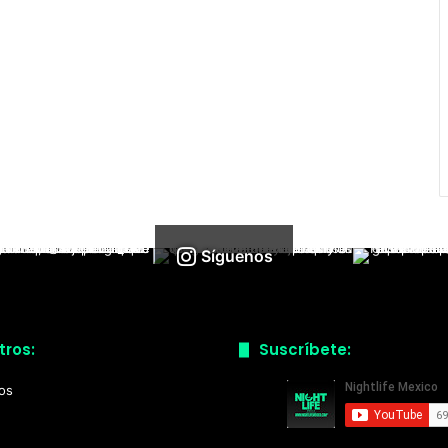
Síguenos
tros:
Suscríbete:
ios