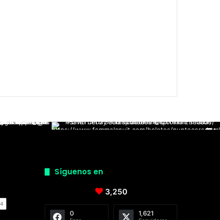
Síguenos en
3,250
0
1,621