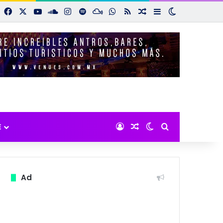
Facebook
X
YouTube
SoundCloud
Instagram
Spotify
Mixcloud
WhatsApp
RSS
Noticias aleatorias
Sidebar
Switch skin
Iniciar sesión
Noticias aleatorias
Switch skin
Buscar por:
E
Ad