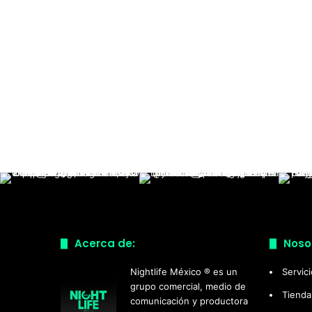
Acerca de:
Noso
Nightlife México ® es un
Servic
grupo comercial, medio de
Tienda
comunicación y productora