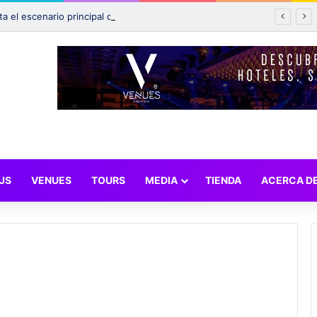
Incendio afecta el escenario principal de Tomorrowland 2025: ¿Qué pasará con el festival?
JS
VENUES
TOURS
MEDIA
TIENDA
ACERCA D