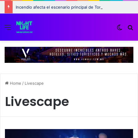
Incendio afecta el escenario principal de Tomorrowland 2025: ¿Qué pasará con el festival?
Menu
Switch
B
Home
/
Livescape
Livescape