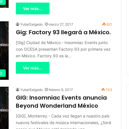
al
Ver más...
YubalSalgado
marzo 27, 2017
621
Gig: Factory 93 llegará a México.
[Gig] Ciudad de México.- Insomniac Events junto
con OCESA presentan Factory 93 por primera vez
en México. Factory 93 es la…
Ver más...
IG
YubalSalgado
febrero 9, 2017
703
GIG: Insomniac Events anuncia
Beyond Wonderland México
[GIG], Monterrey.- Cada vez llegan a nuestro país
nuevos festivales de música internacionales, ¿Será