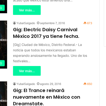
acaso que México está teniendo una…
IG
Ver más...
YubalSalgado
septiembre 7, 2016
673
Gig: Electric Daisy Carnival
México 2017 ya tiene fecha.
[Gig] Ciudad de México, Distrito Federal.- La
noticia que todos los mexicanos estaban
esperando ansiosamente ha llegado. Uno de los
festivales…
IG
Ver más...
YubalSalgado
agosto 29, 2016
650
Gig: El Trance reinará
nuevamente en México con
Dreamstate.