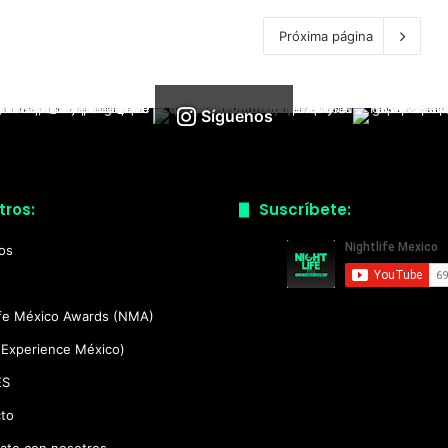
Próxima página
Síguenos
tros:
Suscríbete:
ios
ife México Awards (NMA)
(Experience México)
ES
to