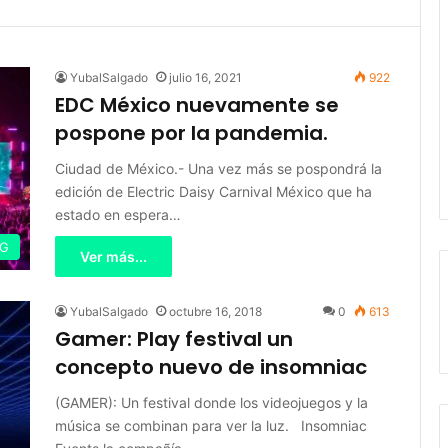
YubalSalgado
julio 16, 2021
922
EDC México nuevamente se
pospone por la pandemia.
Ciudad de México.- Una vez más se pospondrá la
edición de Electric Daisy Carnival México que ha
estado en espera…
IG
Ver más...
YubalSalgado
octubre 16, 2018
0
613
Gamer: Play festival un
concepto nuevo de insomniac
(GAMER): Un festival donde los videojuegos y la
música se combinan para ver la luz. Insomniac