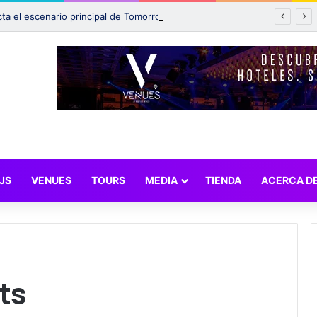
Incendio afecta el escenario principal de Tomorrowland 2025: ¿Qué pasará con el festival?
JS
VENUES
TOURS
MEDIA
TIENDA
ACERCA D
ts