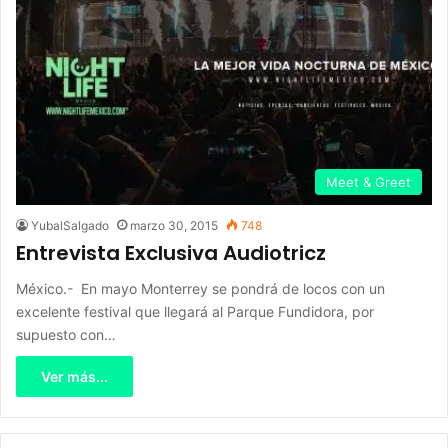
Meet & Greet
YubalSalgado
marzo 30, 2015
748
Entrevista Exclusiva Audiotricz
México.- En mayo Monterrey se pondrá de locos con un
excelente festival que llegará al Parque Fundidora, por
supuesto con…
Ver más...