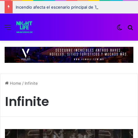
Incendio afecta el escenario principal de Tomorrowland 2025: ¿Qué pasará con el festival?
Menu
Switch
B
Home
/
Infinite
Infinite