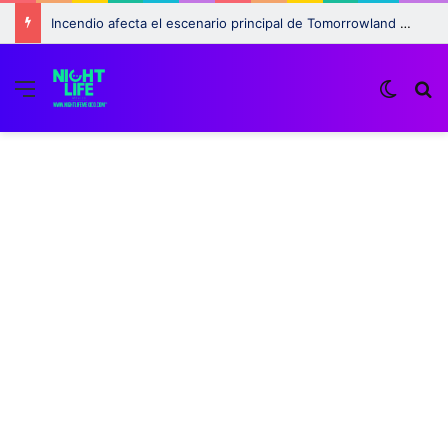
Incendio afecta el escenario principal de Tomorrowland 2025: ¿Qué pasará con el festival?
Menu
Switch
B