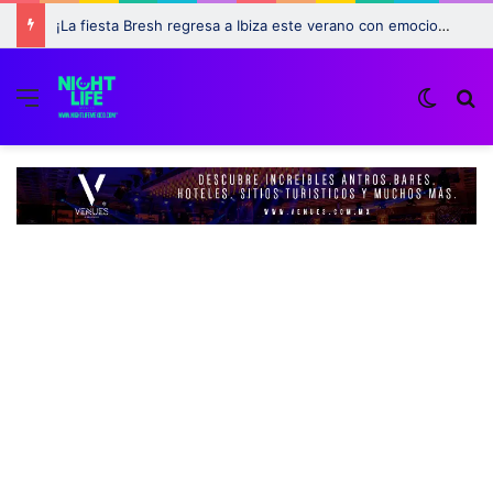
¡La fiesta Bresh regresa a Ibiza este verano con emocionantes novedades!
Menu
Switch
B