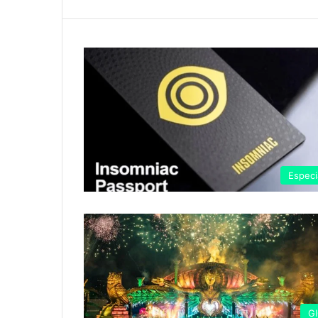
Especi
G