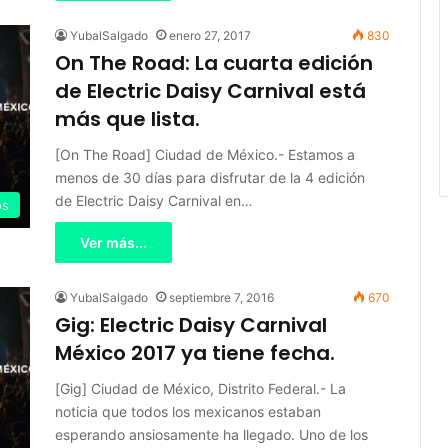
YubalSalgado
enero 27, 2017
830
On The Road: La cuarta edición
de Electric Daisy Carnival está
más que lista.
[On The Road] Ciudad de México.- Estamos a
menos de 30 días para disfrutar de la 4 edición
de Electric Daisy Carnival en…
os
Ver más...
YubalSalgado
septiembre 7, 2016
670
Gig: Electric Daisy Carnival
México 2017 ya tiene fecha.
[Gig] Ciudad de México, Distrito Federal.- La
noticia que todos los mexicanos estaban
esperando ansiosamente ha llegado. Uno de los