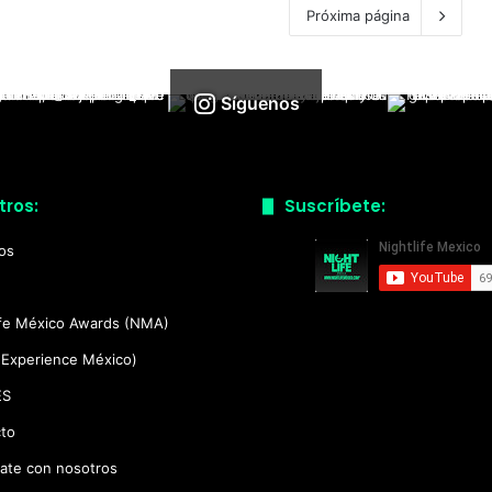
Próxima página
Síguenos
tros:
Suscríbete:
ios
ife México Awards (NMA)
(Experience México)
ES
to
ate con nosotros