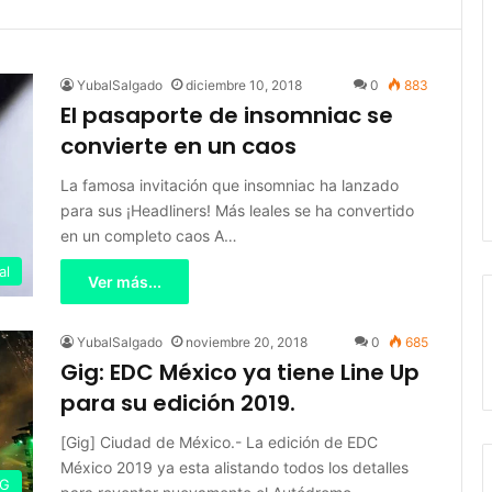
YubalSalgado
diciembre 10, 2018
0
883
El pasaporte de insomniac se
convierte en un caos
La famosa invitación que insomniac ha lanzado
para sus ¡Headliners! Más leales se ha convertido
en un completo caos A…
al
Ver más...
YubalSalgado
noviembre 20, 2018
0
685
Gig: EDC México ya tiene Line Up
para su edición 2019.
[Gig] Ciudad de México.- La edición de EDC
México 2019 ya esta alistando todos los detalles
IG