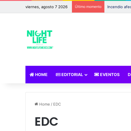
viernes, agosto 7 2026
Último momento
HOME
EDITORIAL
EVENTOS
D
Home
/
EDC
EDC