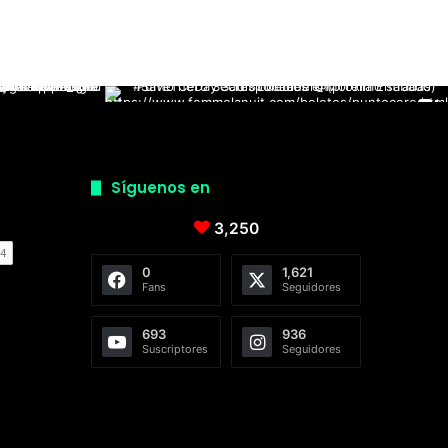
Síguenos en
3,250
0
1,621
Fans
Seguidores
693
936
Suscriptores
Seguidores