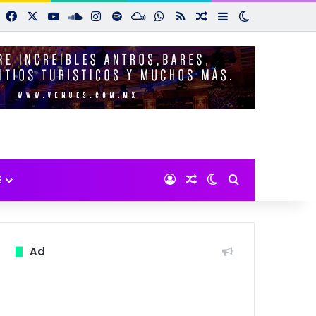
Facebook
X
YouTube
SoundCloud
Instagram
Spotify
Mixcloud
WhatsApp
RSS
Noticias aleatorias
Sidebar
Switch skin
Iniciar sesión
Noticias aleatorias
Switch skin
Buscar por:
E
Ad