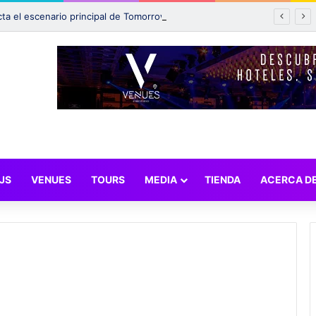
Incendio afecta el escenario principal de Tomorrowland 2025: ¿Qué pasará con el festival?
JS
VENUES
TOURS
MEDIA
TIENDA
ACERCA D