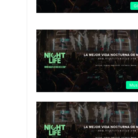
G
Mus