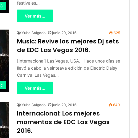
festivales…
IG
Ver más...
YubalSalgado
junio 20, 2016
625
Music: Revive los mejores Dj sets
de EDC Las Vegas 2016.
[Internacional] Las Vegas, USA.– Hace unos días se
llevó a cabo la veinteava edición de Electric Daisy
Carnival Las Vegas…
ic
Ver más...
YubalSalgado
junio 20, 2016
643
Internacional: Los mejores
momentos de EDC Las Vegas
2016.