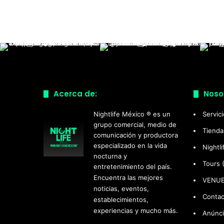
Acerca de:
Noso
Nightlife México ® es un
Servic
grupo comercial, medio de
Tienda
comunicación y productora
especializado en la vida
Nightl
nocturna y
Tours 
entretenimiento del país.
Encuentra las mejores
VENU
noticias, eventos,
Contac
establecimientos,
experiencias y mucho más.
Anúnci