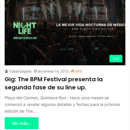
GIG
YubalSalgado
diciembre 14, 2015
649
Gig: The BPM Festival presenta la
segunda fase de su line up.
Playa del Carmen, Quintana Roo.- Hace unos meses se
comenzó a revelar algunos detalles y fechas para la próxima
edición de The…
Ver más...