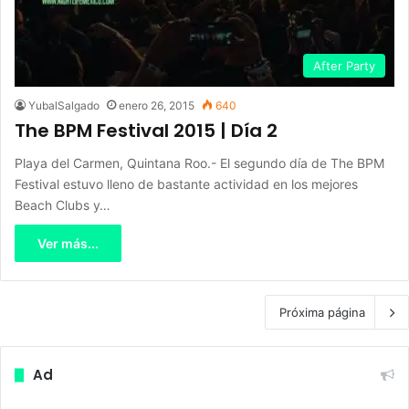
After Party
YubalSalgado
enero 26, 2015
640
The BPM Festival 2015 | Día 2
Playa del Carmen, Quintana Roo.- El segundo día de The BPM
Festival estuvo lleno de bastante actividad en los mejores
Beach Clubs y…
Ver más...
Próxima página
Ad