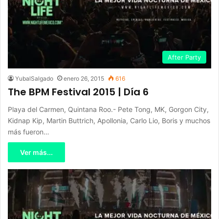
After Party
YubalSalgado
enero 26, 2015
616
The BPM Festival 2015 | Día 6
Playa del Carmen, Quintana Roo.- Pete Tong, MK, Gorgon City,
Kidnap Kip, Martin Buttrich, Apollonia, Carlo Lio, Boris y muchos
más fueron…
Ver más...