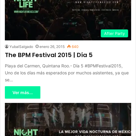
After Party
YubalSalgado
enero 26, 2015
640
The BPM Festival 2015 | Día 5
Playa del Carmen, Quintana Roo.- Día 5 #BPMFestival2015,
Uno de los días más esperados por muchos asistentes, ya que
se…
Ver más...