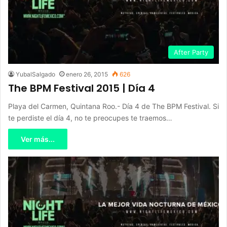
After Party
YubalSalgado
enero 26, 2015
626
The BPM Festival 2015 | Día 4
Playa del Carmen, Quintana Roo.- Día 4 de The BPM Festival. Si
te perdiste el día 4, no te preocupes te traemos…
Ver más...