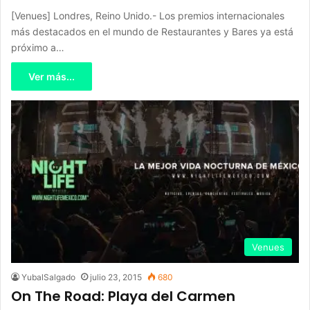
[Venues] Londres, Reino Unido.- Los premios internacionales
más destacados en el mundo de Restaurantes y Bares ya está
próximo a…
Ver más...
Venues
YubalSalgado
julio 23, 2015
680
On The Road: Playa del Carmen