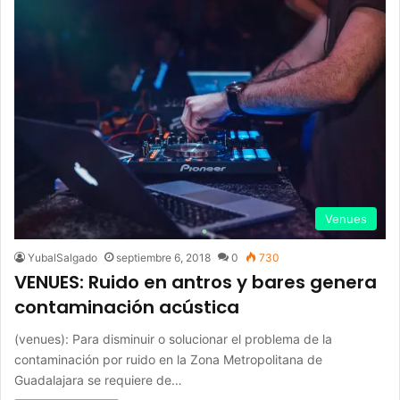
Venues
YubalSalgado
septiembre 6, 2018
0
730
VENUES: Ruido en antros y bares genera
contaminación acústica
(venues): Para disminuir o solucionar el problema de la
contaminación por ruido en la Zona Metropolitana de
Guadalajara se requiere de…