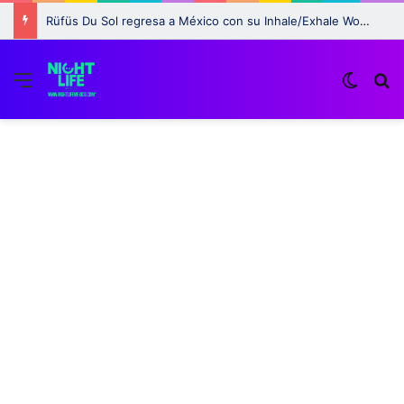
Rüfüs Du Sol regresa a México con su Inhale/Exhale World Tour 2025 y una presentación en Vive Latino
Menu
Switch
B