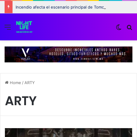
Incendio afecta el escenario principal de Tomorrowland 2025: ¿Qué pasará con el festival?
Menu
Switch
B
Home
/
ARTY
ARTY