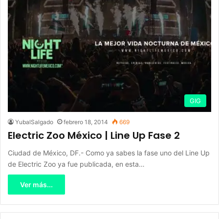
GIG
YubalSalgado
febrero 18, 2014
669
Electric Zoo México | Line Up Fase 2
Ciudad de México, DF.- Como ya sabes la fase uno del Line Up
de Electric Zoo ya fue publicada, en esta…
Ver más...