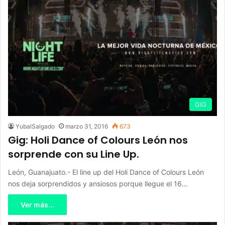
GIG
YubalSalgado
marzo 31, 2016
673
Gig: Holi Dance of Colours León nos
sorprende con su Line Up.
León, Guanajuato.- El line up del Holi Dance of Colours León
nos deja sorprendidos y ansiosos porque llegue el 16…
Ver más...