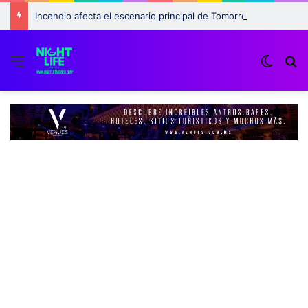
Incendio afecta el escenario principal de Tomorrowland 2025: ¿Qué pasará con el festival?
Menu
Switch
B