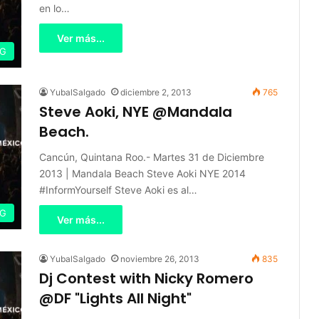
en lo…
Ver más...
IG
YubalSalgado
diciembre 2, 2013
765
Steve Aoki, NYE @Mandala
Beach.
Cancún, Quintana Roo.- Martes 31 de Diciembre
2013 | Mandala Beach Steve Aoki NYE 2014
#InformYourself Steve Aoki es al…
IG
Ver más...
YubalSalgado
noviembre 26, 2013
835
Dj Contest with Nicky Romero
@DF "Lights All Night"