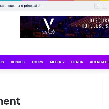
Incendio afecta el escenario principal de Tomorrowland 2025: ¿Qué pasará con el festival?
JS
VENUES
TOURS
MEDIA
TIENDA
ACERCA D
ment