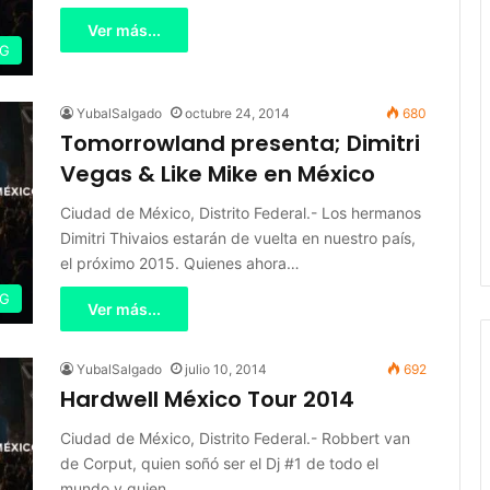
Ver más...
IG
YubalSalgado
octubre 24, 2014
680
Tomorrowland presenta; Dimitri
Vegas & Like Mike en México
Ciudad de México, Distrito Federal.- Los hermanos
Dimitri Thivaios estarán de vuelta en nuestro país,
el próximo 2015. Quienes ahora…
IG
Ver más...
YubalSalgado
julio 10, 2014
692
Hardwell México Tour 2014
Ciudad de México, Distrito Federal.- Robbert van
de Corput, quien soñó ser el Dj #1 de todo el
mundo y quien…