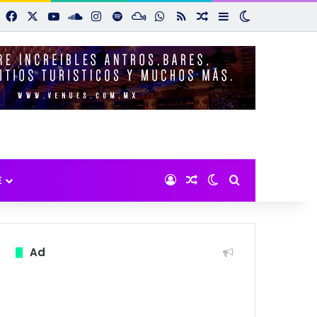
Facebook
X
YouTube
SoundCloud
Instagram
Spotify
Mixcloud
WhatsApp
RSS
Noticias aleatorias
Sidebar
Switch skin
Iniciar sesión
Noticias aleatorias
Switch skin
Buscar por:
E
Ad