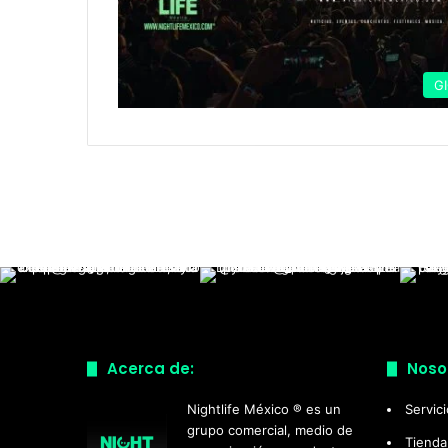
G
Acerca de:
Noso
Nightlife México ® es un
Servic
grupo comercial, medio de
Tienda