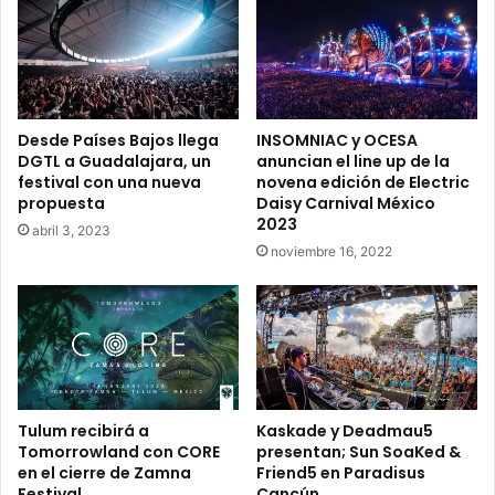
a
M
M
é
é
x
x
i
i
c
c
o
Desde Países Bajos llega
INSOMNIAC y OCESA
o
p
DGTL a Guadalajara, un
anuncian el line up de la
2
a
festival con una nueva
novena edición de Electric
0
r
propuesta
Daisy Carnival México
2
a
2023
abril 3, 2023
1
t
noviembre 16, 2022
,
r
S
a
a
e
n
r
M
e
i
x
g
c
u
e
Tulum recibirá a
Kaskade y Deadmau5
e
l
Tomorrowland con CORE
presentan; Sun SoaKed &
l
en el cierre de Zamna
Friend5 en Paradisus
e
Festival
Cancún
d