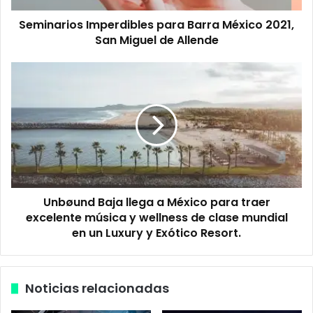
o
Seminarios Imperdibles para Barra México 2021,
s
San Miguel de Allende
I
m
p
U
e
n
r
b
d
ø
i
u
b
n
l
d
e
B
s
a
p
Unbøund Baja llega a México para traer
j
a
excelente música y wellness de clase mundial
a
r
l
en un Luxury y Exótico Resort.
a
l
B
e
a
g
Noticias relacionadas
r
a
r
a