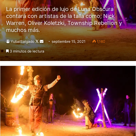
La primer edición de lujo de Luna Obscura
contará con artistas de la talla como; Nick
Warren, Oliver Koletzki, Township Rebellion y
muchos más.
YubalSalgado
Follow
Send
septiembre 15, 2021
1,180
on
an
3 minutos de lectura
X
email